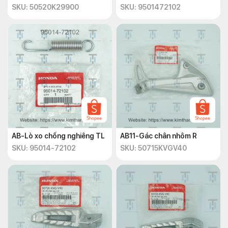
SKU: 50520K29900
SKU: 9501472102
AB-Lò xo chống nghiêng TL
AB11-Gác chân nhôm R
SKU: 95014-72102
SKU: 50715KVGV40