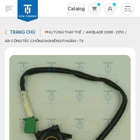
Catalog
TRANG CHỦ
PHỤ TÙNG THAY THẾ
AIR BLADE 2008 - 2010
AB-CÔNG TẮC CHỐNG NGHIÊNG FI NGẮN – TX
Không có sản phẩm nào trong giỏ hàng