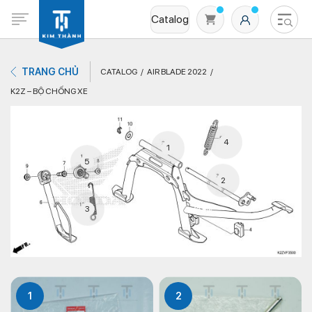
Catalog
TRANG CHỦ
CATALOG
AIR BLADE 2022
K2Z – BỘ CHỐNG XE
4
1
5
2
Không có sản phẩm nào trong giỏ hàng
3
1
2