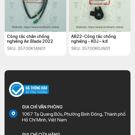
Công tắc chân chống
AB22-Công tắc chống
nghiêng Air Blade 2022
nghiêng – K0J – kđ
SKU: 35700K1AN01
SKU: 35700K0JN01
ĐỊA CHỈ VĂN PHÒNG
1067 Tạ Quang Bửu, Phường Bình Đông, Thành phố
Hồ Chí Minh, Việt Nam
ĐỊA CHỈ CỬA HÀNG