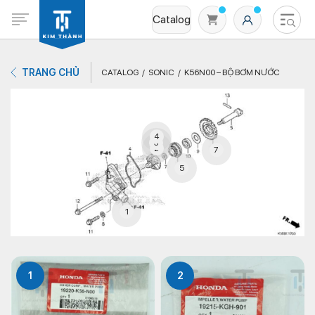
Catalog
TRANG CHỦ
CATALOG
SONIC
K56N00 – BỘ BƠM NƯỚC
4
3
2
7
5
Không có sản phẩm nào trong giỏ hàng
1
1
2