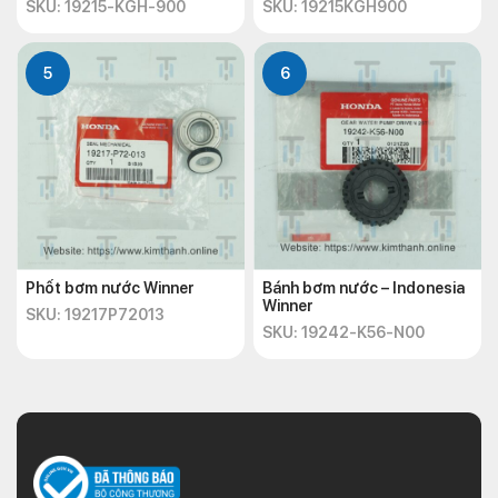
SKU: 19215-KGH-900
SKU: 19215KGH900
5
6
Phốt bơm nước Winner
Bánh bơm nước – Indonesia
Winner
SKU: 19217P72013
SKU: 19242-K56-N00