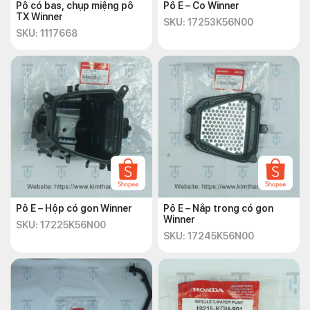
Pô có bas, chụp miệng pô
Pô E – Co Winner
TX Winner
SKU: 17253K56N00
SKU: 1117668
Pô E – Hộp có gon Winner
Pô E – Nắp trong có gon
Winner
SKU: 17225K56N00
SKU: 17245K56N00