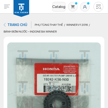
Catalog
TRANG CHỦ
PHỤ TÙNG THAY THẾ
WINNER V1 2016
BÁNH BƠM NƯỚC – INDONESIA WINNER
Không có sản phẩm nào trong giỏ hàng