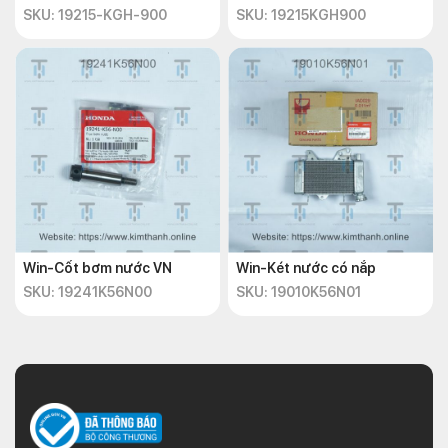
SKU: 19215-KGH-900
SKU: 19215KGH900
Win-Cốt bơm nước VN
Win-Két nước có nắp
SKU: 19241K56N00
SKU: 19010K56N01