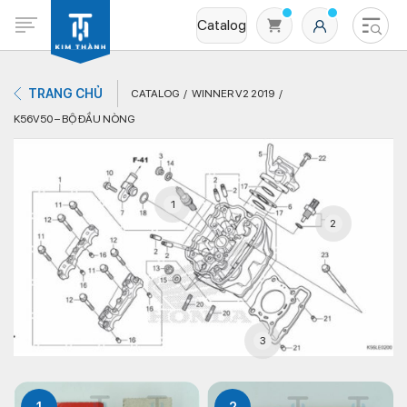
Catalog
TRANG CHỦ
CATALOG
WINNER V2 2019
K56V50 – BỘ ĐẦU NÒNG
1
2
Không có sản phẩm nào trong giỏ hàng
3
1
2