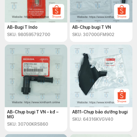
KIM THÀNH – CUNG CẤP SỈ & LẺ PHỤ TÙNG XE
MÁY
?
Website
:
https://kimthanh.online/
AB-Bugi T Indo
AB-Chụp bugi T VN
?
Địa chỉ
: Số 72 – 74 Phạm Hữu Chí, P.12, Q.5,
SKU: 980595792700
SKU: 30700GFM902
TP.HCM
☎️
Hotline
:
+842838547570
AB-Chụp bugi T VN – kđ –
AB11-Chụp bảo dưỡng bugi
MG
SKU: 64316KVGV40
SKU: 30700KRS860