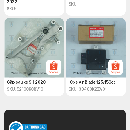
2022
SKU:
SKU:
Gắp sau xe SH 2020
IC xe Air Blade 125/150cc
SKU: 52100K0RV10
SKU: 30400K2ZV01