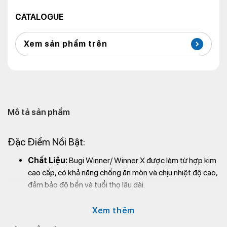
CATALOGUE
Xem sản phẩm trên
Mô tả sản phẩm
Đặc Điểm Nổi Bật:
Chất Liệu:
Bugi Winner/ Winner X được làm từ hợp kim
cao cấp, có khả năng chống ăn mòn và chịu nhiệt độ cao,
đảm bảo độ bền và tuổi thọ lâu dài.
Công Nghệ:
Sử dụng công nghệ đánh lửa tiên tiến, tăng
hiệu suất đánh lửa, giúp động cơ hoạt động trơn tru và
Xem thêm
hiệu quả hơn.