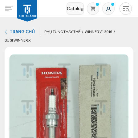
Catalog
TRANG CHỦ
PHỤ TÙNG THAY THẾ
WINNER V1 2016
BUGI WINNER X
Không có sản phẩm nào trong giỏ hàng