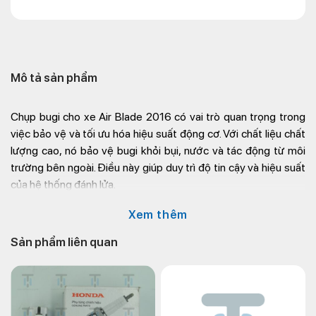
Mô tả sản phẩm
Chụp bugi cho xe Air Blade 2016 có vai trò quan trọng trong
việc bảo vệ và tối ưu hóa hiệu suất động cơ. Với chất liệu chất
lượng cao, nó bảo vệ bugi khỏi bụi, nước và tác động từ môi
trường bên ngoài. Điều này giúp duy trì độ tin cậy và hiệu suất
của hệ thống đánh lửa.
Không chỉ vậy, Chụp bugi còn mang đến một phong cách cá
Xem thêm
nhân cho chiếc xe. Với các thiết kế độc đáo và nhiều màu sắc
Sản phẩm liên quan
lựa chọn, bạn có thể tạo ra một diện mạo độc đáo cho xe của
mình. Chụp bugi không chỉ là một phụ kiện, mà còn là một phần
của cái nhìn tổng thể và phong cách cá nhân của bạn.
Việc lắp đặt Chụp bugi cũng rất đơn giản và dễ dàng. Bạn có