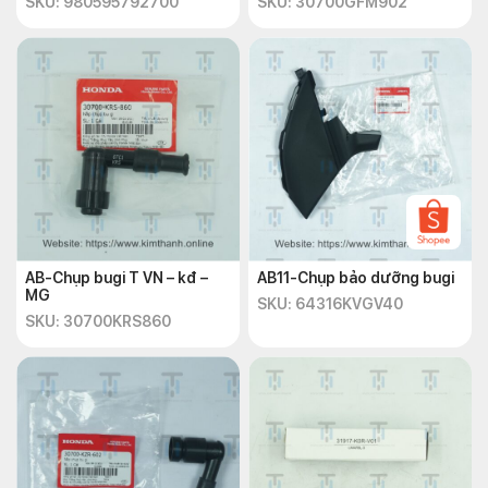
SKU: 980595792700
SKU: 30700GFM902
AB-Chụp bugi T VN – kđ –
AB11-Chụp bảo dưỡng bugi
MG
SKU: 64316KVGV40
SKU: 30700KRS860