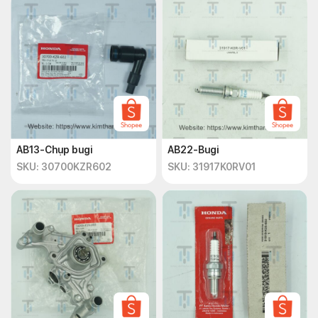
Trước khi lắp đặt cuộn lửa, bạn cần chọn một loại cuộn lửa phù
hợp với loại xe máy và hệ thống điện của bạn. Sau khi chọn
được cuộn lửa, bạn có thể tiến hành các bước sau để lắp đặt:
Bước 1: Tìm vị trí lắp đặt cuộn lửa trên xe máy. Thông
thường, nó được gắn vào khung hoặc khung gầm gần
động cơ.
Bước 2: Gỡ bỏ các phụ kiện hoặc bảo vệ cũ (nếu có).
Bước 3: Gắn cuộn lửa vào vị trí lắp đặt, đảm bảo rằng nó
được gắn chắc chắn.
AB13-Chụp bugi
AB22-Bugi
Bước 4: Kết nối các dây điện từ cuộn lửa đến hệ thống
SKU: 30700KZR602
SKU: 31917K0RV01
điện trên xe máy. Hãy chắc chắn rằng các dây điện được
kết nối chính xác và không có đứt đoạn hoặc nối sai.