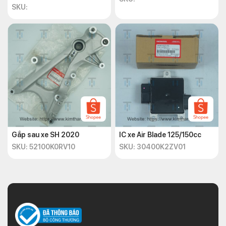
thường.
SKU:
Kiểm tra và thay cuộn dây máy phát điện
AB 2022
Kiểm tra cuộn lửa xe AB 2022
Nếu bạn nhận thấy các dấu hiệu của cuộn lửa hỏng, bạn nên
thay cuộn lửa cho xe máy của bạn càng sớm càng tốt. Việc này
sẽ giúp bạn cải thiện hiệu suất và tiết kiệm nhiên liệu của xe
Gắp sau xe SH 2020
IC xe Air Blade 125/150cc
máy, cũng như tránh những rủi ro về an toàn khi vận hành.
SKU: 52100K0RV10
SKU: 30400K2ZV01
Bước 1: Tháo bugi ra khỏi đầu nòng.
Bước 2: Tháo dây điện kết nối giữa cuộn lửa và bugi ra
khỏi cuộn lửa; ốc vít gắn cuộn lửa với khung xe và rút
cuộn lửa ra khỏi xe máy.
Bước 3: Lắp cuộn lửa mới vào vị trí của cuộn lửa cũ và
siết chặt ốc vít.