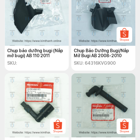
liên tục khi xe máy hoạt động, để duy trì pin luôn ở mức
năng lượng cao nhất.
Hỗ trợ các thiết bị điện tử:
Trên những mẫu xe máy
mới nhất, cuộn dây máy phát điện không chỉ cung cấp
điện cho các thiết bị cơ bản mà còn cung cấp cho các hệ
thống điện tử tiên tiến như hệ thống khởi động, hệ thống
Chụp bảo dưỡng bugi (Nắp
Chụp Bảo Dưỡng Bugi/Nắp
phanh ABS, hệ thống chống trộm, hệ thống cảnh báo và
mở bugi) AB 110 2011
Mở Bugi AB 2008-2010
các thiết bị khác.
SKU:
SKU: 64316KVG900
Giá bán cuộn dây máy phát điện
AB 2022 tại Kim Thành
Cuộn dây máy phát điện AB 2022 là một sản phẩm mới với
nhiều tính năng ưu việt và độ bền cao. Giá bán cuộn dây máy
phát điện AB 2022 tại Kim Thành hiện nay là
1.240.000 vnđ
/cái cho mỗi cuộn dây của AB 160cc.