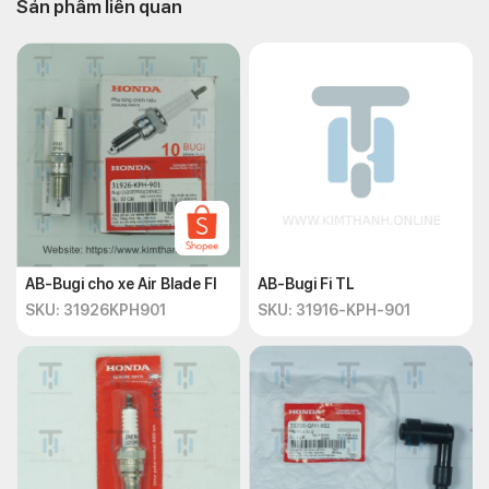
Sản phẩm liên quan
máy phát điện AB 2022
Cuộn dây máy phát điện (hay còn tên khác là cuộn lửa) là một
loại máy phát điện xoay chiều, gồm có nam châm và cuộn dây
dẫn điện. Nam châm được gắn vào trục động cơ và quay cùng
với nó. Khi nam châm quay, sẽ tạo ra từ trường thay đổi liên tục,
làm cho cuộn dây có dòng điện xoay chiều chạy qua. Bộ điều
khiển cũng có vai trò bảo vệ cuộn dây máy phát điện khỏi quá
tải hoặc ngắn mạch.
AB-Bugi cho xe Air Blade FI
AB-Bugi Fi TL
SKU: 31926KPH901
SKU: 31916-KPH-901