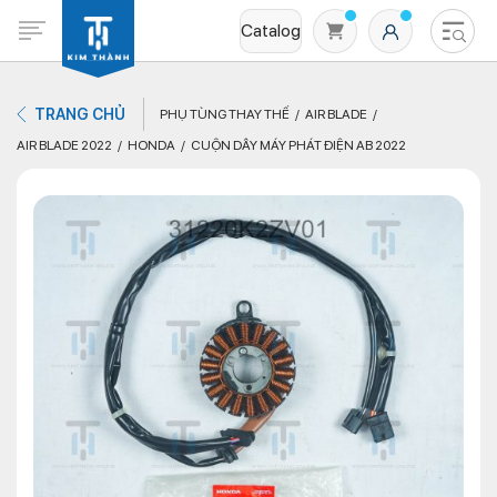
Catalog
TRANG CHỦ
PHỤ TÙNG THAY THẾ
AIR BLADE
AIR BLADE 2022
HONDA
CUỘN DÂY MÁY PHÁT ĐIỆN AB 2022
Không có sản phẩm nào trong giỏ hàng