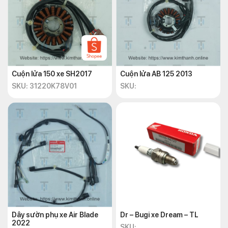
Dấu hiệu cuộn lửa bị hư hỏng
Nhưng làm sao để biết khi nào cần thay cuộn lửa cho xe máy
của bạn? Dưới đây là một số dấu hiệu tuổi thọ của cuộn lửa đã
bị giảm:
Cuộn lửa 150 xe SH2017
Cuộn lửa AB 125 2013
Khó khởi động: Khi cuộn lửa không tạo ra được tia lửa
SKU: 31220K78V01
SKU:
điện mạnh mẽ và ổn định, quá trình đốt cháy nhiên liệu sẽ
bị ảnh hưởng và làm cho động cơ khó khởi động. Bạn có
thể phải bấm nổ nhiều lần mới có thể khởi động được xe
máy.
Rung giật, ngắt máy: Khi cuộn lửa bị hỏng, tia lửa điện sẽ
không đủ để duy trì quá trình đốt cháy nhiên liệu một
cách liên tục và đều.
Tiêu hao nhiên liệu: Khi cuộn lửa bị hỏng, quá trình đốt
cháy nhiên liệu sẽ không hiệu quả và làm cho xe máy tiêu
hao nhiên liệu nhiều hơn. Bạn có thể nhận thấy xe máy
Dây sườn phụ xe Air Blade
Dr – Bugi xe Dream – TL
của bạn cần phải đổ xăng thường xuyên hơn bình
2022
SKU: