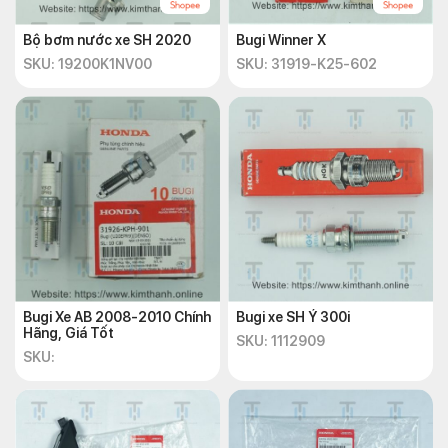
Bộ bơm nước xe SH 2020
Bugi Winner X
SKU: 19200K1NV00
SKU: 31919-K25-602
Cách tháo và lắp của cuộn lửa xe AB 2022
Chức năng chính của cuộn dây máy phát
điện AB 2022
Các chức năng chính của cuộn dây máy phát điện và tầm quan
trọng của nó đối với hoạt động của xe máy:
Cung cấp điện cho hệ thống đèn:
Khi khởi động xe
máy, cuộn dây máy phát điện sẽ tạo ra điện năng để
Bugi Xe AB 2008-2010 Chính
Bugi xe SH Ý 300i
chiếu sáng cho đèn pha, đèn xi-nhan, đèn hậu và các đèn
Hãng, Giá Tốt
SKU: 1112909
báo khác trên xe.
SKU:
Sạc pin:
Pin trên xe máy là nguồn năng lượng dự phòng
cho các thiết bị điện tử như đồng hồ đo tốc độ, đồng hồ
đo quãng đường, hệ thống điều khiển điện tử và các
thiết bị khác. Cuộn dây máy phát điện có vai trò sạc pin