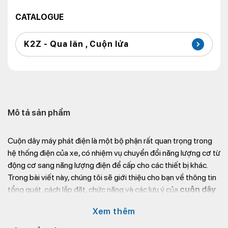
CATALOGUE
K2Z - Qua lăn , Cuộn lửa
Mô tả sản phẩm
Cuộn dây máy phát điện là một bộ phận rất quan trọng trong
hệ thống điện của xe, có nhiệm vụ chuyển đổi năng lượng cơ từ
động cơ sang năng lượng điện để cấp cho các thiết bị khác.
Trong bài viết này, chúng tôi sẽ giới thiệu cho bạn về thông tin
tổng quát, cách lắp đặt, chức năng và các lưu ý của
cuộn dây
máy phát điện AB 2022.
Xem thêm
Giới thiệu chung về cuộn dây