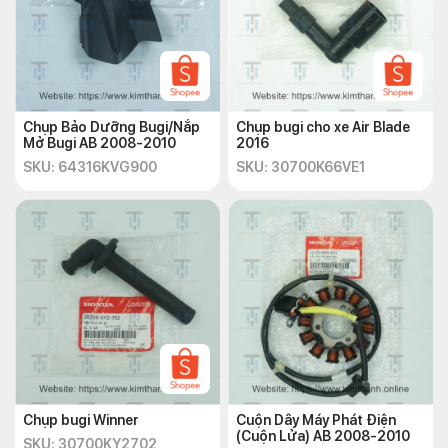
Chụp Bảo Dưỡng Bugi/Nắp
Chụp bugi cho xe Air Blade
Mở Bugi AB 2008-2010
2016
SKU: 64316KVG900
SKU: 30700K66VE1
Chụp bugi Winner
Cuộn Dây Máy Phát Điện
(Cuộn Lửa) AB 2008-2010
SKU: 30700KY2702