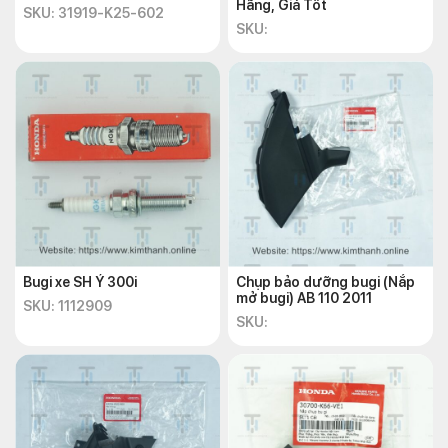
Hãng, Giá Tốt
SKU: 31919-K25-602
SKU:
Bugi xe SH Ý 300i
Chụp bảo dưỡng bugi (Nắp
mở bugi) AB 110 2011
SKU: 1112909
SKU: