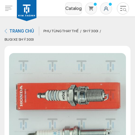
Catalog
TRANG CHỦ
PHỤ TÙNG THAY THẾ
SH Ý 300I
BUGI XE SH Ý 300I
Không có sản phẩm nào trong giỏ hàng