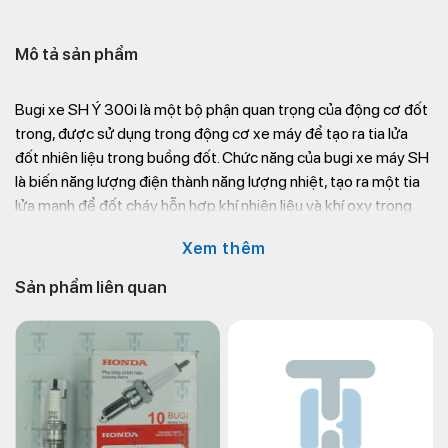
Mô tả sản phẩm
Bugi xe SH Ý 300i là một bộ phận quan trọng của động cơ đốt
trong, được sử dụng trong động cơ xe máy để tạo ra tia lửa
đốt nhiên liệu trong buồng đốt. Chức năng của bugi xe máy SH
là biến năng lượng điện thành năng lượng nhiệt, tạo ra một tia
lửa mạnh để đốt cháy hỗn hợp khí nhiên liệu và khí oxy trong
buồng đốt.
Xem thêm
Khi tia lửa được tạo ra bởi bugi SH, nó sẽ đốt cháy nhiên liệu và
Sản phẩm liên quan
oxy trong buồng đốt, sinh ra một lực đẩy, đẩy xích động cơ
chuyển động.
Việc thay thế bugi xe SH thường được khuyến khích hàng
tháng hoặc theo định kỳ của nhà sản xuất. Nếu
bugi xe máy
không hoạt động đúng cách, nó có thể gây ra các vấn đề về
hiệu suất động cơ, gây nhiễu điện và hao mòn các bộ phận
khác trong động cơ.