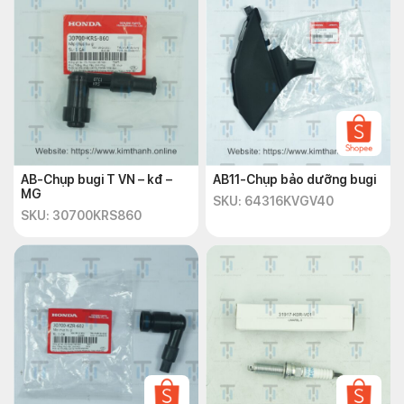
AB-Chụp bugi T VN – kđ –
AB11-Chụp bảo dưỡng bugi
MG
SKU: 64316KVGV40
SKU: 30700KRS860