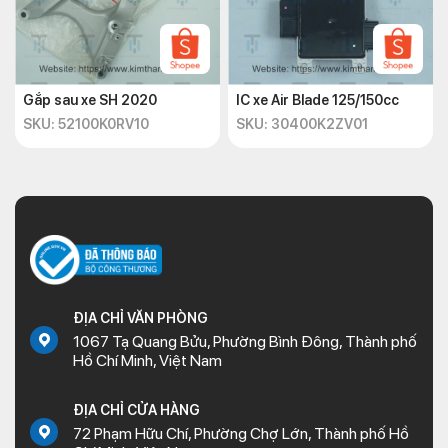
Gắp sau xe SH 2020
IC xe Air Blade 125/150cc
SKU: 52100K0RV10
SKU: 30400K2ZV01
ĐỊA CHỈ VĂN PHÒNG
1067 Tạ Quang Bửu, Phường Bình Đông, Thành phố
Hồ Chí Minh, Việt Nam
ĐỊA CHỈ CỬA HÀNG
72 Phạm Hữu Chí, Phường Chợ Lớn, Thành phố Hồ