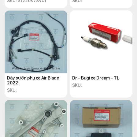
SKU: 31220K78V01
SKU:
Dây sườn phụ xe Air Blade
Dr – Bugi xe Dream – TL
2022
SKU:
SKU: