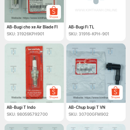
Trên thị trường hiện nay, có rất nhiều thương hiệu sản xuất phụ
tùng xe máy. Để lựa chọn được
phụ tùng xe SH Ý 300i
phù
hợp, bạn có thể liên hệ cửa hàng
Kim Thành
qua số hotline
AB-Bugi cho xe Air Blade FI
AB-Bugi Fi TL
028 3854 7570
để được hỗ trợ và tư vấn từ nhân viên có
SKU: 31926KPH901
SKU: 31916-KPH-901
chuyên môn cao.
AB-Bugi T Indo
AB-Chụp bugi T VN
SKU: 980595792700
SKU: 30700GFM902