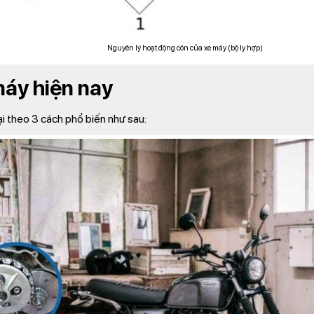
Nguyên lý hoạt động côn của xe máy (bộ ly hợp)
máy hiện nay
i theo 3 cách phổ biến như sau: