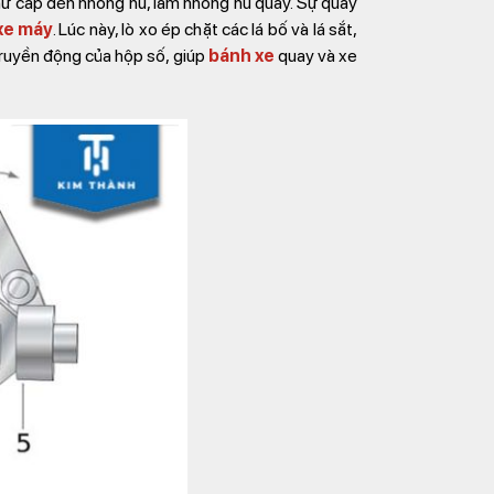
hứ cấp đến nhông hú, làm nhông hú quay. Sự quay
xe máy
. Lúc này, lò xo ép chặt các lá bố và lá sắt,
 truyền động của hộp số, giúp
bánh xe
quay và xe