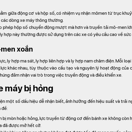
nằm giữa động cơ và hộp số, có nhiệm vụ nhận mômen từ trục khuỷ
ên các dòng xe máy thông thường.
o phép hộp số chuyển động mượt mà hơn và truyền tải mô-men lớn
i ly hợp này thường được sử dụng trên các xe có yêu cầu cao về sức
-men xoắn
lực, ly hợp ma sát, ly hợp liên hợp và ly hợp nam châm điện. Mỗi lo
ực khác nhau, tùy thuộc vào cấu tạo và nguyên lý hoạt động của ch
húng đảm nhận vai trò trong việc truyền động và điều khiển xe.
e máy bị hỏng
ện một số dấu hiệu dễ nhận biết, ảnh hưởng đến hiệu suất và trải n
 đề:
n bị mòn hoặc hỏng, lực truyền từ động cơ đến bánh xe không còn hi
ga đã được mở hết cỡ.