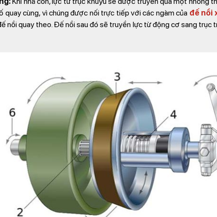
ng:
Khi nhả côn, lực từ trục khuỷu sẽ được truyền qua một nhông t
bố quay cùng, vì chúng được nối trực tiếp với các ngàm của
đế nồi 
 đế nồi quay theo. Đế nồi sau đó sẽ truyền lực từ động cơ sang trục