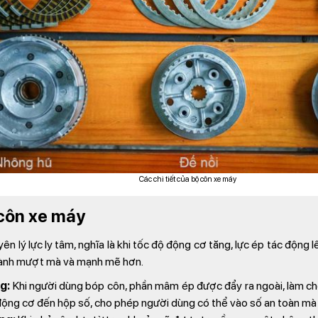
Các chi tiết của bộ côn xe máy
côn xe máy
 lý lực ly tâm, nghĩa là khi tốc độ động cơ tăng, lực ép tác động 
 hành mượt mà và mạnh mẽ hơn.
g:
Khi người dùng bóp côn, phần mâm ép được đẩy ra ngoài, làm cho c
động cơ đến hộp số, cho phép người dùng có thể vào số an toàn mà