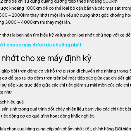
n 2 cho xe khi sử dụng quãng đường tiếp theo khoảng 500km.
i được khoảng 1000km để có thể loại bỏ cặn bẩn và các mạt sát trong
500 – 2000km thay nhớt một lần nếu sử dụng nhớt gốc khoáng hoặ
ảng 3000 – 4000km thì thay một lần.
 nhớt là bạn nên tìm hiểu kỹ và lựa chọn loại nhớt phù hợp với xe để
hớt cho xe máy được ưa chuộng nhất
u nhớt cho xe máy định kỳ
à giúp bôi trơn động cơ và hỗ trợ piston di chuyển nhẹ nhàng trong 
ơ để tạo ra lớp đệm trơn trên bề mặt tiếp xúc giữa các chi tiết gi
sự tiếp xúc trực tiếp giữa các chi tiết giảm sự mài mòn của các chi 
xe như:
cách hiệu quả
 sản sinh trong quá trình đốt cháy nhiên liệu bám vào các chi tiết 
 tiết động cơ do quá trình hoạt động khắc nghiệt.
 lựa chọn cửa hàng cung cấp sản phẩm nhớt tốt, chính hãng. Bởi hiệ