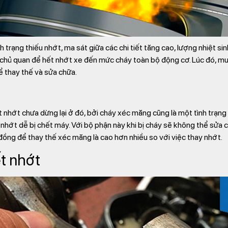
ình trạng thiếu nhớt, ma sát giữa các chi tiết tăng cao, lượng nhiệt s
ng chủ quan để hết nhớt xe đến mức cháy toàn bộ động cơ. Lúc đó, mu
để thay thế và sửa chữa.
 nhớt chưa dừng lại ở đó, bởi cháy xéc măng cũng là một tình trạng
 nhớt dễ bị chết máy. Với bộ phận này khi bị cháy sẽ không thể sửa 
ng để thay thế xéc măng là cao hơn nhiều so với việc thay nhớt.
t nhớt