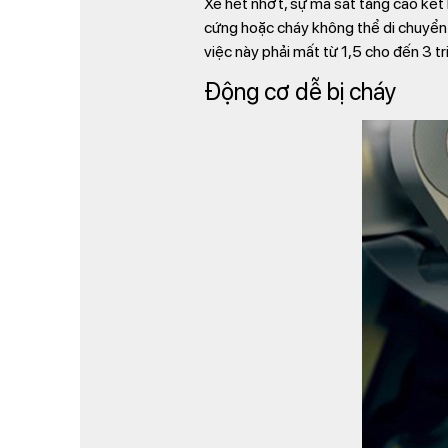
Xe hết nhớt, sự ma sát tăng cao kết h
cứng hoặc cháy không thể di chuyển đ
việc này phải mất từ 1,5 cho đến 3 tr
Động cơ dễ bị cháy