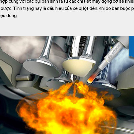
ợp cùng với các bụi bẩn sinh ra từ các chi tiết máy động cơ sẽ khiến
ược. Tình trạng này là dấu hiệu của xe bị lột dên. Khi đó bạn buộc p
iệu đồng.