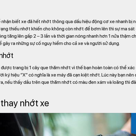
ể nhận biết xe đã hết nhớt thông qua dấu hiệu động cơ xe nhanh bị 
trạng thiếu nhớt khiến cho không còn nhớt để bơm lên thì sự ma sát g
g tăng lên gấp 2 – 3 lần và thời gian nóng nhanh hơn 1 nửa thậm chí
hể gây ra những sự cố nguy hiểm cho cả xe và người sử dụng.
 nhớt
ược trang bị 1 cây que thăm nhớt vì thế bạn hoàn toàn có thể xác đ
ới ký hiệu “X” có nghĩa là xe máy đã cạn kiệt nhớt. Lúc này bạn nê
ra, nếu thấy dầu trên que thăm nhớt có màu đen xám và loãng thì đâ
 thay nhớt xe