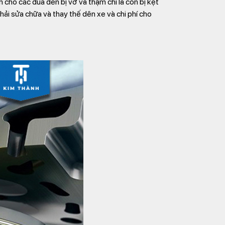
 cho các đũa dền bị vỡ và thậm chí là còn bị kẹt
hải sửa chữa và thay thế dên xe và chi phí cho