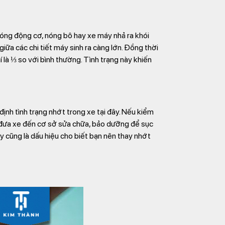
nóng động cơ, nóng bô hay xe máy nhả ra khói
iữa các chi tiết máy sinh ra càng lớn. Đồng thời
 là ⅓ so với bình thường. Tình trạng này khiến
ịnh tình trạng nhớt trong xe tại đây. Nếu kiểm
n đưa xe đến cơ sở sửa chữa, bảo dưỡng để sục
y cũng là dấu hiệu cho biết bạn nên thay nhớt