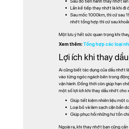
Sau đó tiến hành thay nhớt lầ
Lần kế tiếp thay nhớt là khi đ
Sau mốc 1000km, thì cứ sau 1
nhớt tổng hợp thì cứ sau kho
Một lưu ý hết sức quan trọng khi thay
Xem thêm:
Tổng hợp các loại n
Lợi ích khi thay dầ
Ai cũng biết tác dụng của dầu nhớt l
vào từng ngóc ngách bên trong động c
vận hành. Đồng thời còn giúp hạn chế 
một số lợi ích khi thay dầu nhớt cho 
Giúp tiết kiệm nhiên liệu một 
Loại bỏ và làm sạch cặn bẩn do
Giúp phục hồi những hư tổn chi
Ngoài ra, khi thay nhớt bạn cũng cần