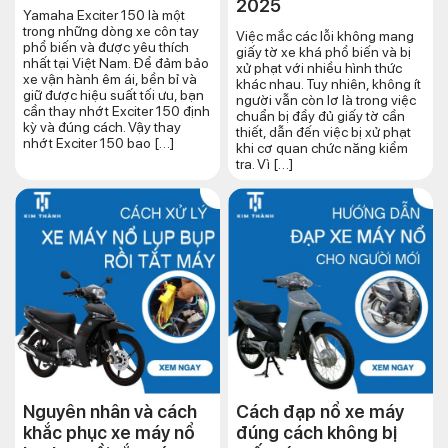
2025
Yamaha Exciter 150 là một
trong những dòng xe côn tay
Việc mắc các lỗi không mang
phổ biến và được yêu thích
giấy tờ xe khá phổ biến và bị
nhất tại Việt Nam. Để đảm bảo
xử phạt với nhiều hình thức
xe vận hành êm ái, bền bỉ và
khác nhau. Tuy nhiên, không ít
giữ được hiệu suất tối ưu, bạn
người vẫn còn lơ là trong việc
cần thay nhớt Exciter 150 định
chuẩn bị đầy đủ giấy tờ cần
kỳ và đúng cách. Vậy thay
thiết, dẫn đến việc bị xử phạt
nhớt Exciter 150 bao […]
khi cơ quan chức năng kiểm
tra. Vì […]
Nguyên nhân và cách
Cách đạp nổ xe máy
khắc phục xe máy nổ
đúng cách​ không bị