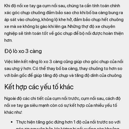
Khi độ nồi xe tay ga cụm nồi sau, chúng ta cần tính toán chính
xác góc chụp chuông đảm bảo sao cho khi bố ba càng bung ra
áp sát vào chuông, không lộ khe hở, đảm bảo chụp hết chuông
xe mà xe không bị gào khi lên ga. Những thợ độ xe chuyên
nghiệp sẽ tính toán tốt về góc chụp để bộ nồi được hoàn thiện
hơn.
Độ lò xo 3 càng
Việc liên kết nặng lò xo 3 càng cũng giúp cho góc chụp của nồi
sau ưng ý hơn. Có thể thay bố ba càng, thay chuông to hơn so
với bản gốc để giúp tăng độ chụp và tăng độ dính của chuông.
Kết hợp các yếu tố khác
Ngoài độ các chi tiết của cụm nồi trước, cụm nồi sau, cách độ
nồi xe tay ga siêu mạnh còn có sự kết hợp của nhiều yếu tố
khác như:
Thực hiện tăng góc đứng hơn 1 độ của nồi trước so với
góc zin nguyên bản. Hạ lượng bi nồi xuống còn khoảng