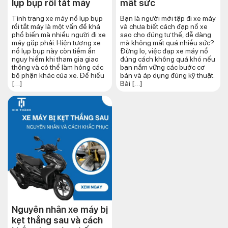
lụp bụp rồi tắt máy
mất sức
Tình trạng xe máy nổ lụp bụp
Bạn là người mới tập đi xe máy
rồi tắt máy là một vấn đề khá
và chưa biết cách đạp nổ xe
phổ biến mà nhiều người đi xe
sao cho đúng tư thế, dễ dàng
máy gặp phải. Hiện tượng xe
mà không mất quá nhiều sức?
nổ lụp bụp này còn tiềm ẩn
Đừng lo, việc đạp xe máy nổ
nguy hiểm khi tham gia giao
đúng cách không quá khó nếu
thông và có thể làm hỏng các
bạn nắm vững các bước cơ
bộ phận khác của xe. Để hiểu
bản và áp dụng đúng kỹ thuật.
[…]
Bài […]
Nguyên nhân xe máy bị
kẹt thắng sau và cách