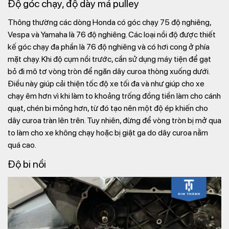
Độ góc chạy, độ dày má pulley
Thông thường các dòng Honda có góc chạy 75 độ nghiêng,
Vespa và Yamaha là 76 độ nghiêng. Các loại nồi độ được thiết
kế góc chạy đa phần là 76 độ nghiêng và có hơi cong ở phía
mặt chạy. Khi độ cụm nồi trước, cần sử dụng máy tiện để gạt
bỏ đi mô tơ vòng tròn để ngăn dây curoa thòng xuống dưới.
Điều này giúp cải thiện tốc độ xe tối đa và như giúp cho xe
chạy êm hơn vì khi làm to khoảng trống đồng tiền làm cho cánh
quạt, chén bi mỏng hơn, từ đó tạo nên một độ ép khiến cho
dây curoa tràn lên trên. Tuy nhiên, đừng để vòng tròn bị mở qua
to làm cho xe không chạy hoặc bị giật ga do dây curoa nằm
quá cao.
Độ bi nồi