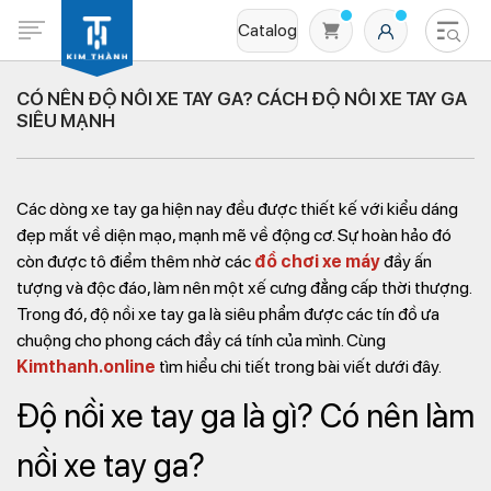
Catalog
CÓ NÊN ĐỘ NỒI XE TAY GA? CÁCH ĐỘ NỒI XE TAY GA
SIÊU MẠNH
Các dòng xe tay ga hiện nay đều được thiết kế với kiểu dáng
đẹp mắt về diện mạo, mạnh mẽ về động cơ. Sự hoàn hảo đó
còn được tô điểm thêm nhờ các
đồ chơi xe máy
đầy ấn
tượng và độc đáo, làm nên một xế cưng đẳng cấp thời thượng.
Không có sản phẩm nào trong giỏ hàng
Trong đó, độ nồi xe tay ga là siêu phẩm được các tín đồ ưa
chuộng cho phong cách đầy cá tính của mình. Cùng
Kimthanh.online
tìm hiểu chi tiết trong bài viết dưới đây.
Độ nồi xe tay ga là gì? Có nên làm
nồi xe tay ga?