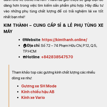
dàng hơn trong việc tìm kiếm sản phẩm phù hợp. Hãy đầu tư
vào những phụ tùng chất lượng để có trải nghiệm lái xe tốt
nhất bạn nhé!
KIM THÀNH – CUNG CẤP SỈ & LẺ PHỤ TÙNG XE
MÁY
🌐
Website
:
https://kimthanh.online/
🏠
Địa chỉ
: Số 72 – 74 Phạm Hữu Chí, P.12, Q.5,
TP.HCM
☎️
Hotline
:
+842838547570
Tham khảo top các gương kính chất lượng các nhiều
dòng xe như:
Gương xe SH Mode
Kính chiếu hậu AB
Kính xe Vario