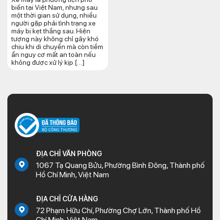
biến tại Việt Nam, nhưng sau
một thời gian sử dụng, nhiều
người gặp phải tình trạng xe
máy bị kẹt thắng sau. Hiện
tượng này không chỉ gây khó
chịu khi di chuyển mà còn tiềm
ẩn nguy cơ mất an toàn nếu
không được xử lý kịp […]
ĐỊA CHỈ VĂN PHÒNG
1067 Tạ Quang Bửu, Phường Bình Đông, Thành phố
Hồ Chí Minh, Việt Nam
ĐỊA CHỈ CỬA HÀNG
72 Phạm Hữu Chí, Phường Chợ Lớn, Thành phố Hồ
Chí Minh, Việt Nam