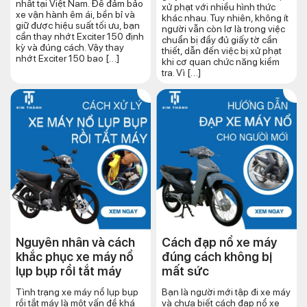
nhất tại Việt Nam. Để đảm bảo
xử phạt với nhiều hình thức
xe vận hành êm ái, bền bỉ và
khác nhau. Tuy nhiên, không ít
giữ được hiệu suất tối ưu, bạn
người vẫn còn lơ là trong việc
cần thay nhớt Exciter 150 định
chuẩn bị đầy đủ giấy tờ cần
kỳ và đúng cách. Vậy thay
thiết, dẫn đến việc bị xử phạt
nhớt Exciter 150 bao […]
khi cơ quan chức năng kiểm
tra. Vì […]
Nguyên nhân và cách
Cách đạp nổ xe máy
khắc phục xe máy nổ
đúng cách​ không bị
lụp bụp rồi tắt máy
mất sức
Tình trạng xe máy nổ lụp bụp
Bạn là người mới tập đi xe máy
rồi tắt máy là một vấn đề khá
và chưa biết cách đạp nổ xe