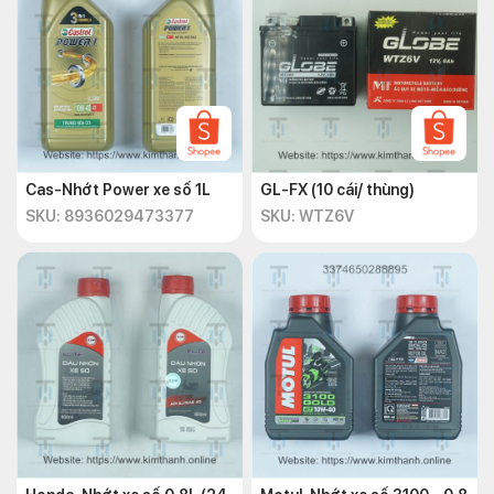
Cas-Nhớt Power xe số 1L
GL-FX (10 cái/ thùng)
SKU: 8936029473377
SKU: WTZ6V