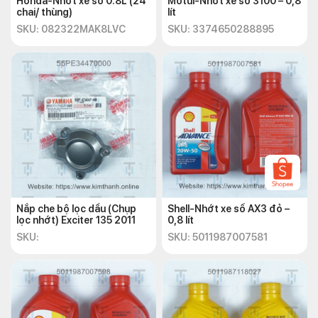
Honda-Nhớt xe số 0.8L (24
Motul-Nhớt xe số 3100 – 0,8
chai/ thùng)
lít
SKU: 082322MAK8LVC
SKU: 3374650288895
Nắp che bộ lọc dầu (Chụp
Shell-Nhớt xe số AX3 đỏ –
lọc nhớt) Exciter 135 2011
0,8 lít
SKU:
SKU: 5011987007581