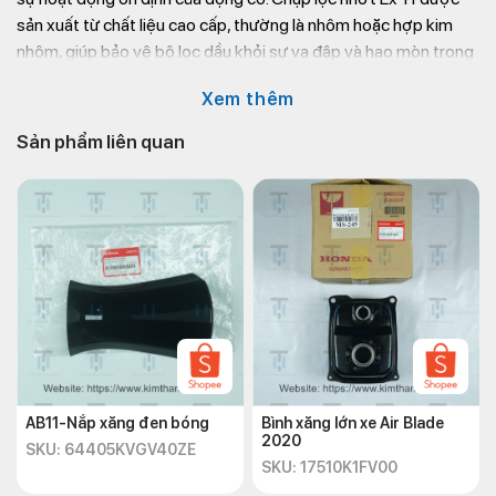
sản xuất từ chất liệu cao cấp, thường là nhôm hoặc hợp kim
nhôm, giúp bảo vệ bộ lọc dầu khỏi sự va đập và hao mòn trong
quá trình hoạt động.
Xem thêm
Thông tin liên hệ mua
phụ tùng xe máy Exciter 2011
tại Kim
Sản phẩm liên quan
Thành:
Địa chỉ: 72 – 74 Phạm Hữu Chí, P.12, Q.5, TP.HCM
Website: https://kimthanh.online/
Hotline:
+842838547570
Email: chkimthanh72@gmail.com
AB11-Nắp xăng đen bóng
Bình xăng lớn xe Air Blade
2020
SKU: 64405KVGV40ZE
SKU: 17510K1FV00