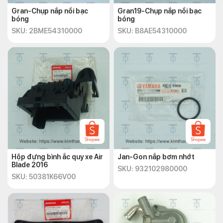
Gran-Chụp nắp nồi bạc
Gran19-Chụp nắp nồi bạc
bóng
bóng
SKU: 2BME54310000
SKU: B8AE54310000
Hộp đựng bình ắc quy xe Air
Jan-Gon nắp bơm nhớt
Blade 2016
SKU: 932102980000
SKU: 50381K66V00