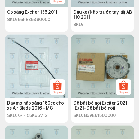
Co xăng Exciter 135 2011
Đầu xe (Nắp trước tay lái) AB
110 2011
SKU: 55PE35360000
SKU:
Dây mở nắp xăng 160cc cho
Đế bắt bố nồi Exciter 2021
xe Air Blade 2016 – MG
(Ex21-Đế bắt bố nồi)
SKU: 64455K66V12
SKU: B5VE61500000