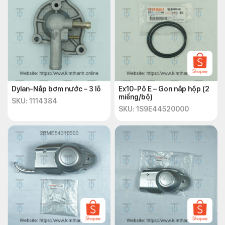
Dylan-Nắp bơm nước – 3 lỗ
Ex10-Pô E – Gon nắp hộp (2
miếng/bộ)
SKU: 1114384
SKU: 1S9E44520000