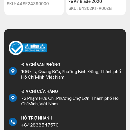
xe Air Blade 2020
SKU: 44SE24390000
SKU: 64302K1FV00ZB
ĐỊA CHỈ VĂN PHÒNG
1067 Tạ Quang Bửu, Phường Bình Đông, Thành phố
Hồ Chí Minh, Việt Nam
ĐỊA CHỈ CỬA HÀNG
72 Phạm Hữu Chí, Phường Chợ Lớn, Thành phố Hồ
Chí Minh, Việt Nam
HỖ TRỢ NHANH
+842838547570