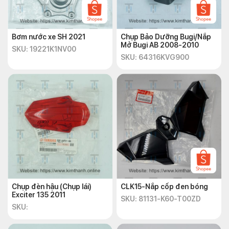
Bơm nước xe SH 2021
Chụp Bảo Dưỡng Bugi/Nắp
Mở Bugi AB 2008-2010
SKU: 19221K1NV00
SKU: 64316KVG900
Chụp đèn hậu (Chụp lái)
CLK15-Nắp cốp đen bóng
Exciter 135 2011
SKU: 81131-K60-T00ZD
SKU: