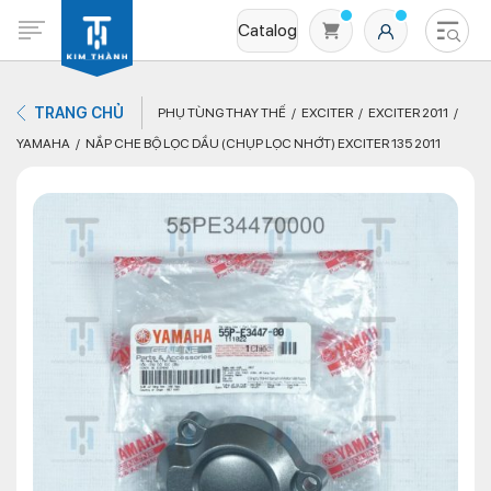
Catalog
TRANG CHỦ
PHỤ TÙNG THAY THẾ
EXCITER
EXCITER 2011
YAMAHA
NẮP CHE BỘ LỌC DẦU (CHỤP LỌC NHỚT) EXCITER 135 2011
Không có sản phẩm nào trong giỏ hàng