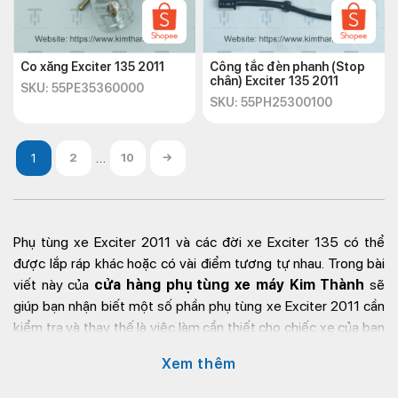
Co xăng Exciter 135 2011
Công tắc đèn phanh (Stop
chân) Exciter 135 2011
SKU: 55PE35360000
SKU: 55PH25300100
…
2
10
→
Phụ tùng xe Exciter 2011 và các đời xe Exciter 135 có thể
được lắp ráp khác hoặc có vài điểm tương tự nhau. Trong bài
viết này của
cửa hàng phụ tùng xe máy Kim Thành
sẽ
giúp bạn nhận biết một số phần phụ tùng xe Exciter 2011 cần
kiểm tra và thay thế là việc làm cần thiết cho chiếc xe của bạn
hoạt động tốt nhé.
Xem thêm
Giới thiệu về phụ tùng xe