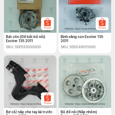
Bát côn (Đế bắt bố nồi)
Bình xăng con Exciter 135
Exciter 135 2011
2011
SKU: 55PE61500000
SKU: 55DE49011000
Bợ cổ/ nắp che tay lái trước
Bộ đế nồi (Nắp nhôm)