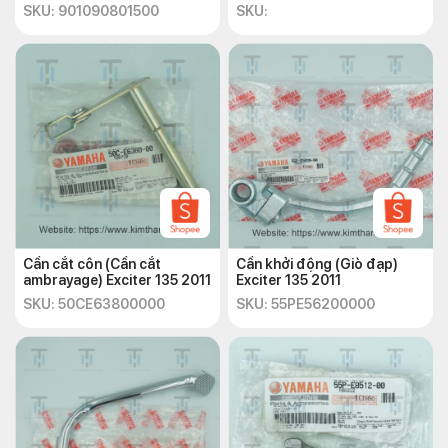
SKU: 901090801500
SKU:
Cần cắt côn (Cần cắt
Cần khởi động (Giò đạp)
ambrayage) Exciter 135 2011
Exciter 135 2011
SKU: 50CE63800000
SKU: 55PE56200000