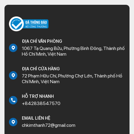
Exciter 2011
Giới thiệu về phụ tùng xe Exciter 2011
ĐỊA CHỈ VĂN PHÒNG
1067 Tạ Quang Bửu, Phường Bình Đông, Thành phố
Phụ tùng xe máy Exciter 2011 gồm có các phần chính:
Hồ Chí Minh, Việt Nam
Bugi NGK CPR7 cho Exciter 2011
Bugi NGK Iridium cho Exciter 2011
ĐỊA CHỈ CỬA HÀNG
Ắc quy 4Ah Globe
72 Phạm Hữu Chí, Phường Chợ Lớn, Thành phố Hồ
Chí Minh, Việt Nam
Tấm lọc khí Exciter 2011
Má phanh trước Exciter 2011
Má phanh sau Exciter 2011
HỖ TRỢ NHANH
+842838547570
Đĩa phanh trước Exciter 2011
Bộ lá côn Exciter 2011
Dây côn Exciter 2011
EMAIL LIÊN HỆ
Nhông sên dĩa DID HDS 428 Exciter 2011
chkimthanh72@gmail.com
Nhông xích DID vàng cho Exciter 2011