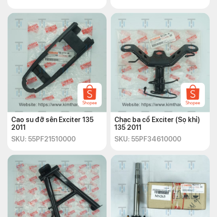
Cao su đỡ sên Exciter 135
Chạc ba cổ Exciter (Sọ khỉ)
2011
135 2011
SKU: 55PF21510000
SKU: 55PF34610000