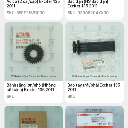
Ắc cò (2 cái/cặp) Exciter 135
Bạc đạn (NS Bạc đạn)
2011
Exciter 135 2011
SKU: 55PE21561000
SKU: 93306204YX00
Bánh răng lớn/nhỏ (Nhông
Bao tay trái/phải Exciter 135
số bánh) Exciter 135 2011
2011
SKU:
SKU: