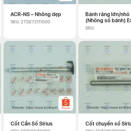
ACR-NS – Nhông dẹp
Bánh răng lớn/nhỏ
(Nhông số bánh) E
SKU: 2TDE72111000
135 2011
SKU:
Cốt Cần Số Sirius
Cốt chuyển số Siri