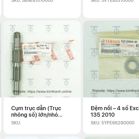
SKU: 5B9E81010000
SKU: 5VTE85310000
Cụm trục dẫn (Trục
Đệm nồi – 4 số Exc
nhông số) lớn/nhỏ
135 2010
Exciter 135 2011
SKU:
SKU: 5YPE66280000