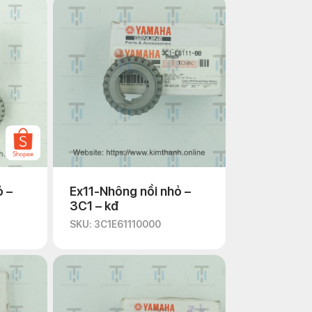
ỏ –
Ex11-Nhông nồi nhỏ –
3C1 – kđ
SKU: 3C1E61110000