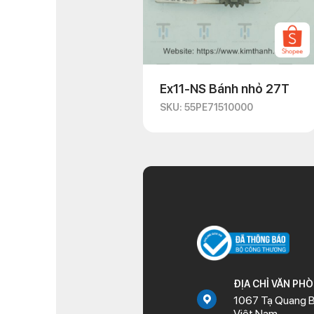
Ex11-NS Bánh nhỏ 27T
SKU: 55PE71510000
ĐỊA CHỈ VĂN PH
1067 Tạ Quang B
Việt Nam