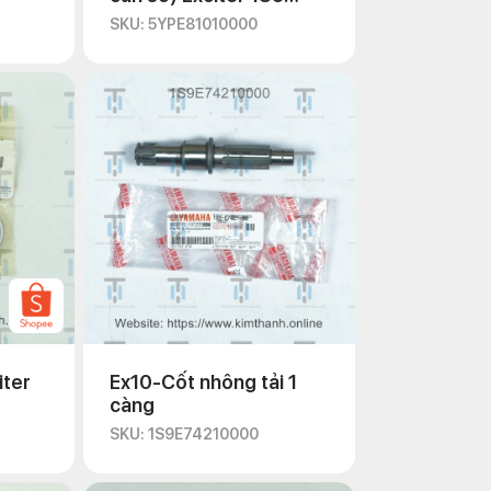
2010
SKU: 5YPE81010000
iter
Ex10-Cốt nhông tải 1
càng
SKU: 1S9E74210000