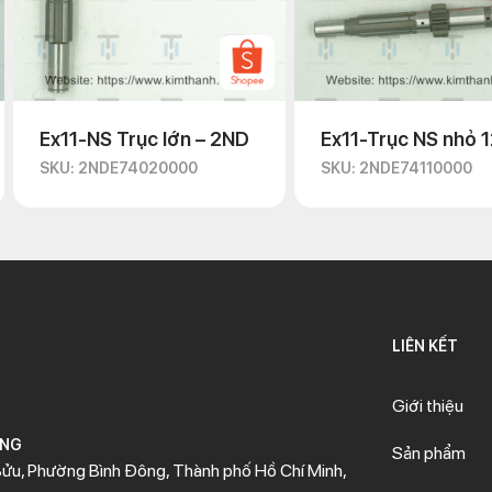
Ex11-NS Trục lớn – 2ND
Ex11-Trục NS nhỏ 
SKU: 2NDE74020000
SKU: 2NDE74110000
LIÊN KẾT
Giới thiệu
ÒNG
Sản phẩm
ửu, Phường Bình Đông, Thành phố Hồ Chí Minh,