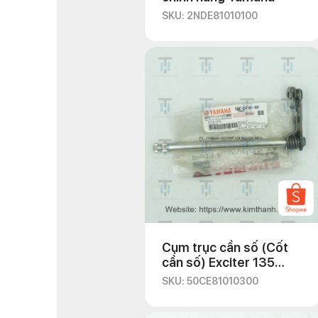
SKU: 2NDE81010100
Cụm trục cần số (Cốt
cần số) Exciter 135
2011
SKU: 50CE81010300