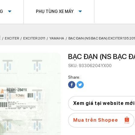
OG
PHỤ TÙNG XE MÁY
Ế
EXCITER
EXCITER 2011
YAMAHA
BẠC ĐẠN (NS BẠC ĐẠN) EXCITER 135 201
BẠC ĐẠN (NS BẠC Đ
SKU: 93306204YX00
Share:
Xem giá tại website mới
Mua trên Shopee