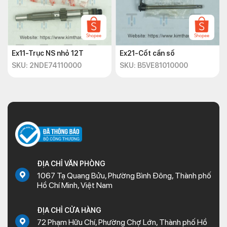
Ex11-Trục NS nhỏ 12T
Ex21-Cốt cần số
SKU: 2NDE74110000
SKU: B5VE81010000
ĐỊA CHỈ VĂN PHÒNG
1067 Tạ Quang Bửu, Phường Bình Đông, Thành phố
Hồ Chí Minh, Việt Nam
ĐỊA CHỈ CỬA HÀNG
72 Phạm Hữu Chí, Phường Chợ Lớn, Thành phố Hồ