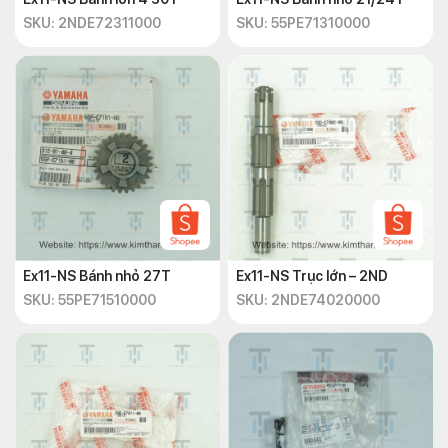
SKU: 2NDE72311000
SKU: 55PE71310000
Ex11-NS Bánh nhỏ 27T
Ex11-NS Trục lớn – 2ND
SKU: 55PE71510000
SKU: 2NDE74020000