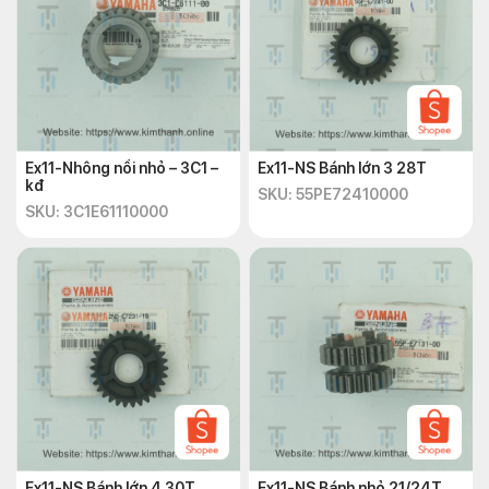
Ex11-Nhông nồi nhỏ – 3C1 –
Ex11-NS Bánh lớn 3 28T
kđ
SKU: 55PE72410000
SKU: 3C1E61110000
Ex11-NS Bánh lớn 4 30T
Ex11-NS Bánh nhỏ 21/24T