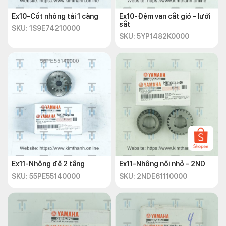
Ex10-Cốt nhông tải 1 càng
Ex10-Đệm van cắt gió – lưới
sắt
SKU: 1S9E74210000
SKU: 5YP1482K0000
Ex11-Nhông đề 2 tầng
Ex11-Nhông nồi nhỏ – 2ND
SKU: 55PE55140000
SKU: 2NDE61110000