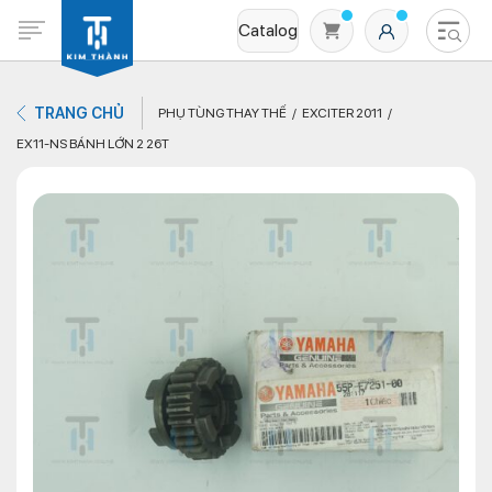
Catalog
TRANG CHỦ
PHỤ TÙNG THAY THẾ
EXCITER 2011
EX11-NS BÁNH LỚN 2 26T
Không có sản phẩm nào trong giỏ hàng