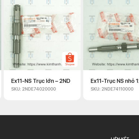
Ex11-NS Trục lớn – 2ND
Ex11-Trục NS nhỏ 
SKU: 2NDE74020000
SKU: 2NDE74110000