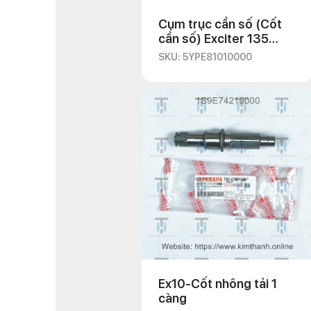
Cụm trục cần số (Cốt
cần số) Exciter 135
2010
SKU: 5YPE81010000
Ex10-Cốt nhông tải 1
càng