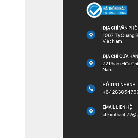
ĐỊA CHỈ VĂN PH
1067 Tạ Quang B
Việt Nam
ĐỊA CHỈ CỬA HÀ
72 Phạm Hữu Chí,
Nam
HỖ TRỢ NHANH
+8428385475
EMAIL LIÊN HỆ
chkimthanh72@g