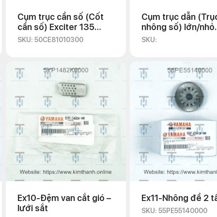
Cụm trục cần số (Cốt
Cụm trục dẫn (Trụ
cần số) Exciter 135
nhông số) lớn/nhỏ
2011
Exciter 135 2011
SKU: 50CE81010300
SKU:
Ex10-Đệm van cắt gió –
Ex11-Nhông đề 2 t
lưới sắt
SKU: 55PE55140000