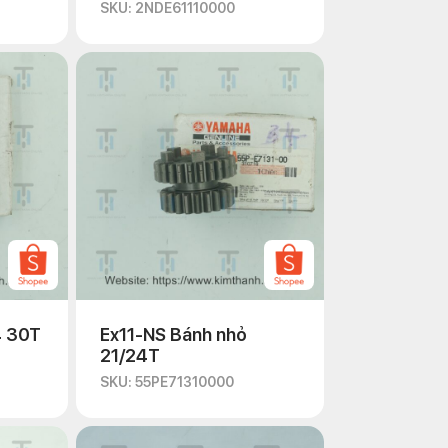
SKU: 2NDE61110000
4 30T
Ex11-NS Bánh nhỏ
21/24T
SKU: 55PE71310000