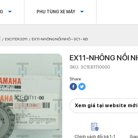
OG
PHỤ TÙNG XE MÁY
Ế
EXCITER 2011
EX11-NHÔNG NỒI NHỎ – 3C1 – KĐ
EX11-NHÔNG NỒI NH
SKU: 3C1E61110000
Share:
Xem giá tại website mới
Chính sách đổi trả 1-1
Gia