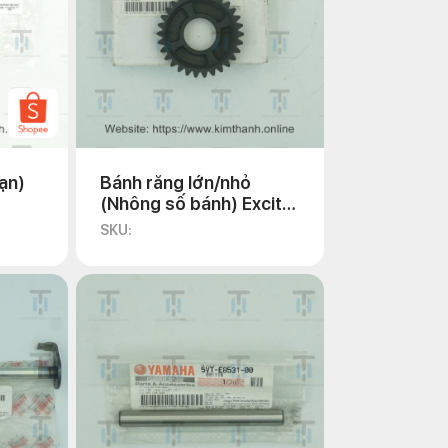
ạn)
Bánh răng lớn/nhỏ
(Nhông số bánh) Exciter
135 2011
SKU: