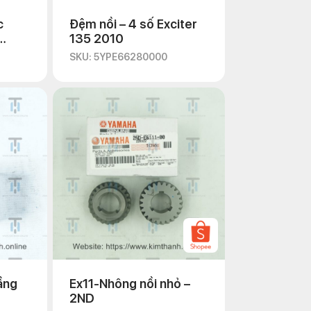
c
Đệm nồi – 4 số Exciter
135 2010
SKU: 5YPE66280000
ầng
Ex11-Nhông nồi nhỏ –
2ND