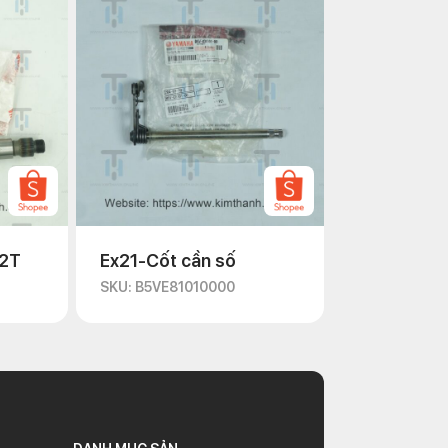
12T
Ex21-Cốt cần số
SKU: B5VE81010000