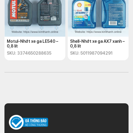
Motul-Nhớt xe ga LE540 –
Shell-Nhớt xe ga AX7 xanh –
0,8 lít
0,8 lít
SKU: 3374650288635
SKU: 5011987094291