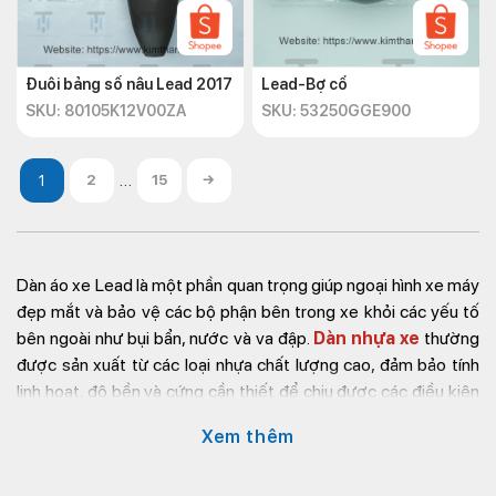
Đuôi bảng số nâu Lead 2017
Lead-Bợ cổ
SKU: 80105K12V00ZA
SKU: 53250GGE900
…
2
15
→
Dàn áo xe Lead
là một phần quan trọng giúp ngoại hình xe máy
đẹp mắt và bảo vệ các bộ phận bên trong xe khỏi các yếu tố
bên ngoài như bụi bẩn, nước và va đập.
Dàn nhựa xe
thường
được sản xuất từ các loại nhựa chất lượng cao, đảm bảo tính
linh hoạt, độ bền và cứng cần thiết để chịu được các điều kiện
khắc nghiệt của môi trường.
Xem thêm
Nếu dàn nhựa lead có dấu hiệu bị hư hoặc bể thì cần phải thay
mới để đảm bảo an toàn khi lái xe. Một trong những địa chỉ mua