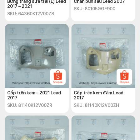
Bững trắng sữa trái (L) Lead
Chắn bùn sau Lead 2007
2017 – 2021
SKU: 80105GGE900
SKU: 64360K12V00ZS
Cốp trên kem – 2021 Lead
Cốp trên kem đậm Lead
2017
2017
SKU: 81140K12V00ZR
SKU: 81140K12V00ZH