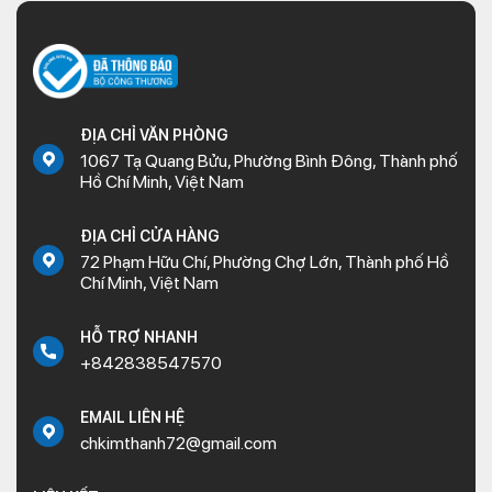
phụ kiện xe máy
uy tín hiện nay là đó là Kim Thành. Tại đây
chúng tôi chuyên cung cấp các
phụ kiện xe Honda
, Yamaha
và đa dạng
phụ kiện xe Lead
chính hãng. Liên hệ ngay với Kim
Thành để được tư vấn cụ thể và nhận giá ưu đãi nhất nhé!
KIM THÀNH – CUNG CẤP SỈ & LẺ PHỤ TÙNG XE MÁY
ĐỊA CHỈ VĂN PHÒNG
1067 Tạ Quang Bửu, Phường Bình Đông, Thành phố
?
Website
:
https://kimthanh.online/
Hồ Chí Minh, Việt Nam
?
Địa chỉ
: Số 72 – 74 Phạm Hữu Chí, P.12, Q.5, TP.HCM
☎️
Hotline
:
+842838547570
ĐỊA CHỈ CỬA HÀNG
72 Phạm Hữu Chí, Phường Chợ Lớn, Thành phố Hồ
Chí Minh, Việt Nam
HỖ TRỢ NHANH
+842838547570
EMAIL LIÊN HỆ
chkimthanh72@gmail.com