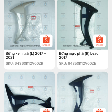
Bững kem trái (L) 2017 –
Bững mực phải (R) Lead
2021
2017
SKU: 64360K12V00ZR
SKU: 64350K12V00ZE