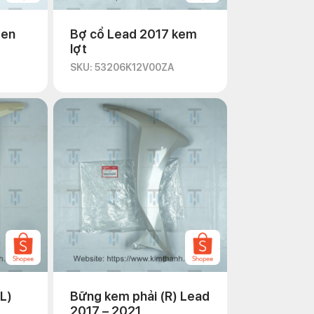
đen
Bợ cổ Lead 2017 kem
lợt
SKU: 53206K12V00ZA
(L)
Bững kem phải (R) Lead
2017 – 2021