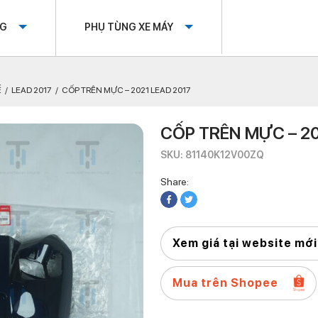
OG
PHỤ TÙNG XE MÁY
Ế
LEAD 2017
CỐP TRÊN MỰC – 2021 LEAD 2017
CỐP TRÊN MỰC – 20
SKU: 81140K12V00ZQ
Share:
Xem giá tại website mới
Mua trên Shopee