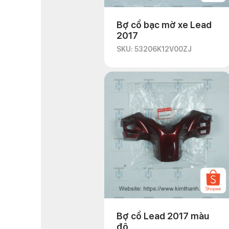
Bợ cổ bạc mờ xe Lead
2017
SKU: 53206K12V00ZJ
Bợ cổ Lead 2017 màu
đô