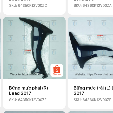
SKU: 64350K12V00ZC
SKU: 64360K12V00ZA
Bững mực phải (R)
Bững mực trái (L)
Lead 2017
2017
SKU: 64350K12V00ZE
SKU: 64360K12V00ZE