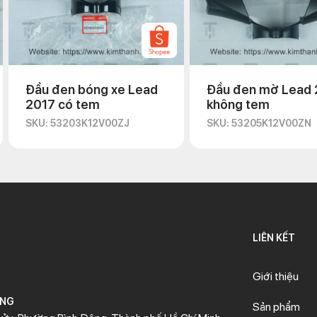
Đầu đen bóng xe Lead
Đầu đen mờ Lead 
2017 có tem
không tem
SKU: 53203K12V00ZJ
SKU: 53205K12V00ZN
LIÊN KẾT
Giới thiệu
ÒNG
Sản phẩm