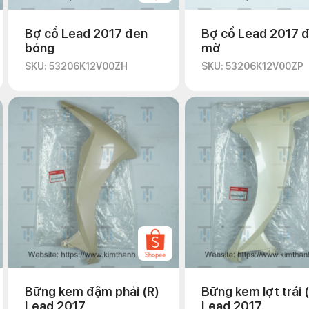
Bợ cổ Lead 2017 đen
Bợ cổ Lead 2017 
bóng
mờ
SKU: 53206K12V00ZH
SKU: 53206K12V00ZP
Bững kem đậm phải (R)
Bững kem lợt trái 
Lead 2017
Lead 2017