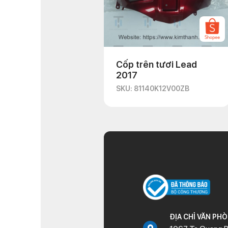
Cốp trên tươi Lead
2017
SKU: 81140K12V00ZB
ĐỊA CHỈ VĂN PH