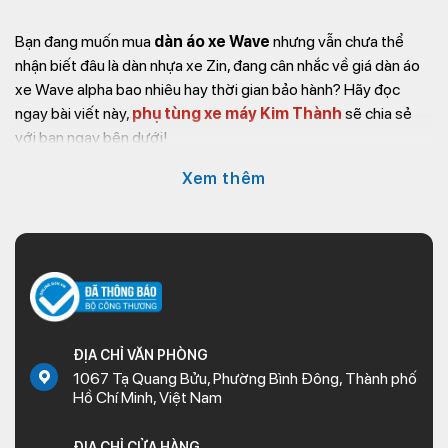
Bạn đang muốn mua
dàn áo xe Wave
nhưng vẫn chưa thể
nhận biết đâu là dàn nhựa xe Zin, đang cân nhắc về giá dàn áo
xe Wave alpha bao nhiêu hay thời gian bảo hành? Hãy đọc
ngay bài viết này,
phụ tùng xe máy Kim Thành
sẽ chia sẻ
với bạn ngay bên dưới!
Tổng quan về dàn áo xe Wave
Xem thêm
Alpha chính hãng
Wave Alpha 110 từ lâu đã không còn là cái tên quá xa lạ với mọi
người dân Việt Nam, đặc biệt với những ai yêu thích sự bền bỉ,
tiết kiệm và năng động. Dưới đây là sơ lược về dòng xe và chi
tiết bộ dàn nhựa xe Wave Alpha 110:
ĐỊA CHỈ VĂN PHÒNG
1067 Tạ Quang Bửu, Phường Bình Đông, Thành phố
Sơ lược về dòng xe Wave Alpha 110
Hồ Chí Minh, Việt Nam
Wave Alpha là dòng xe đã chiếm lĩnh thị trường Việt Nam trong
ĐỊA CHỈ CỬA HÀNG