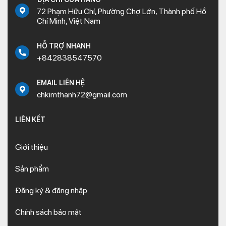
suốt 25 năm qua. Theo đó, xe được ra mắt lần đầu tiên vào
72 Phạm Hữu Chí, Phường Chợ Lớn, Thành phố Hồ
năm 1997 với động cơ 97cc, mở ra kỷ nguyên mới cho dòng
Chí Minh, Việt Nam
xe số bình dân tại thị trường Việt Nam và sở hữu dàn áo xe
Wave alpha đời đầu. Tiếp theo đó, Wave Alpha liên tục cho ra
HỖ TRỢ NHANH
đời những đời xe khác nhau như:
+842838547570
2002 – Ra mắt đời xe thứ 2 với những thay đổi vượt bậc
về tem xe và động cơ mới mẻ giúp xe được vận hành
EMAIL LIÊN HỆ
mạnh mẽ hơn
chkimthanh72@gmail.com
2006 – Wave tiếp tục cho ra đời xe thứ 3 với tên gọi
Wave 1
LIÊN KẾT
2009 – Đời xe thứ 4 được ra đời và được trang bị động
cơ 110cc mạnh mẽ, đồng thời giúp tiết kiệm nhiên liệu
Giới thiệu
2009 – Wave tiếp tục cho ra mắt thế hệ thứ 5, lần này là
những cải tiến mạnh về mặt thiết kế và hệ thống phun
Sản phẩm
xăng điện tử PGM-FI hiện đại
Đăng ký & đăng nhập
Và đời xe mới nhất được cập nhật là vào năm 2023,
phiên bản này gây ấn tượng mạnh mẽ bởi động cơ eSP
Chính sách bảo mật
cùng với đó là hệ thống đèn LED và phanh APS cực kỳ an