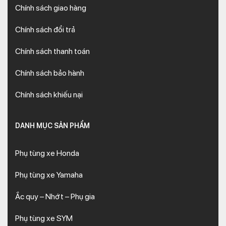
toàn.
Chính sách giao hàng
Chính sách đổi trả
Chi tiết bộ dàn nhựa xe Wave Alpha 110
Chính sách thanh toán
Dưới đây là trọn bộ dàn nhựa xe Wave Alpha 110 đầy đủ và chi
Chính sách bảo hành
tiết nhất:
Chính sách khiếu nại
Mặt nạ trước.
Yếm trái trước.
Yếm trước phải.
DANH MỤC SẢN PHẨM
Cánh yếm trái.
Cánh yếm phải.
Phụ tùng xe Honda
Ốp đèn pha.
Ốp đèn xi nhan trái.
Phụ tùng xe Yamaha
Ốp đèn xi nhan phải.
Cản trước.
Ắc quy – Nhớt – Phụ gia
Ốp lườn giữa.
Phụ tùng xe SYM
Bửng xe trái.