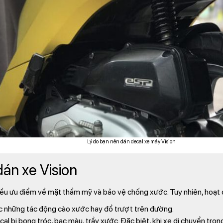
Lý do bạn nên dán decal xe máy Vision
dán xe Vision
u ưu điểm về mặt thẩm mỹ và bảo vệ chống xước. Tuy nhiên, hoạt đ
c những tác động cào xước hay đổ trượt trên đường.
cal bị bong tróc, bạc màu, trầy xước. Đặc biệt, khi xe di chuyển tro