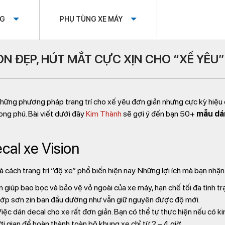
OG
PHỤ TÙNG XE MÁY
ON ĐẸP, HÚT MẮT CỰC XỊN CHO “XẾ YÊU”
hững phương pháp trang trí cho xế yêu đơn giản nhưng cực kỳ hiệu 
ong phú. Bài viết dưới đây
Kim Thành
sẽ gợi ý đến bạn 50+
mẫu dán
cal xe Vision
 cách trang trí “độ xe” phổ biến hiện nay. Những lợi ích mà bạn nhận 
 giúp bao bọc và bảo vệ vỏ ngoài của xe máy, hạn chế tối đa tình t
, lớp sơn zin ban đầu dường như vẫn giữ nguyên được độ mới.
iệc dán decal cho xe rất đơn giản. Bạn có thể tự thực hiện nếu có k
ời gian để hoàn thành toàn bộ khung xe chỉ từ 2 – 4 giờ.