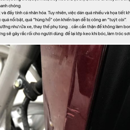
hanh chóng.
à đầy tính cá nhân hóa. Tuy nhiên, việc dán quá nhiều và họa tiết 
 quá nổi bật, quá “hùng hổ” còn khiến bạn dễ bị công an “tuýt còi”.
dưỡng như rửa xe, thay thế phụ tùng… cần cẩn thận để không làm bon
 sẽ gây rắc rối cho người dùng: để lại lớp keo khi bóc, làm tróc sơn