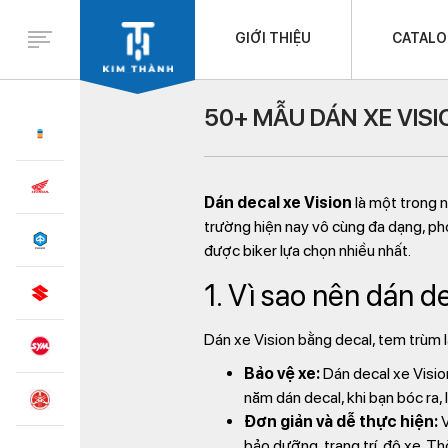
GIỚI THIỆU
CATAL
50+ MẪU DÁN XE VISI
Dán decal xe Vision
là một trong n
trường hiện nay vô cùng đa dạng, ph
được biker lựa chọn nhiều nhất.
1. Vì sao nên dán de
Dán xe Vision bằng decal, tem trùm là
Bảo vệ xe:
Dán decal xe Vision
năm dán decal, khi bạn bóc ra
Đơn giản và dễ thực hiện:
V
bảo dưỡng, trang trí, độ xe. Th