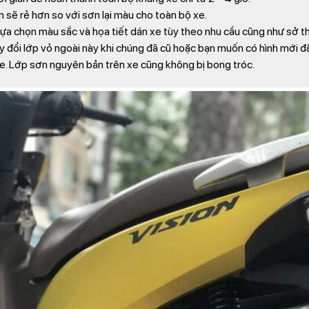
n sẽ rẻ hơn so với sơn lại màu cho toàn bộ xe.
ựa chọn màu sắc và họa tiết dán xe tùy theo nhu cầu cũng như sở th
 đổi lớp vỏ ngoài này khi chúng đã cũ hoặc bạn muốn có hình mới đặc
xe. Lớp sơn nguyên bản trên xe cũng không bị bong tróc.