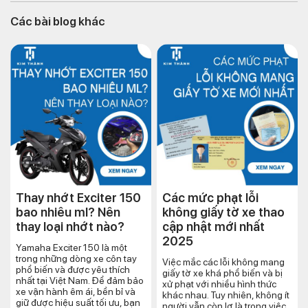
Các bài blog khác
Thay nhớt Exciter 150
Các mức phạt lỗi
bao nhiêu ml? Nên
không giấy tờ xe thao
thay loại nhớt nào?
cập nhật mới nhất
2025
Yamaha Exciter 150 là một
trong những dòng xe côn tay
Việc mắc các lỗi không mang
phổ biến và được yêu thích
giấy tờ xe khá phổ biến và bị
nhất tại Việt Nam. Để đảm bảo
xử phạt với nhiều hình thức
xe vận hành êm ái, bền bỉ và
khác nhau. Tuy nhiên, không ít
giữ được hiệu suất tối ưu, bạn
người vẫn còn lơ là trong việc