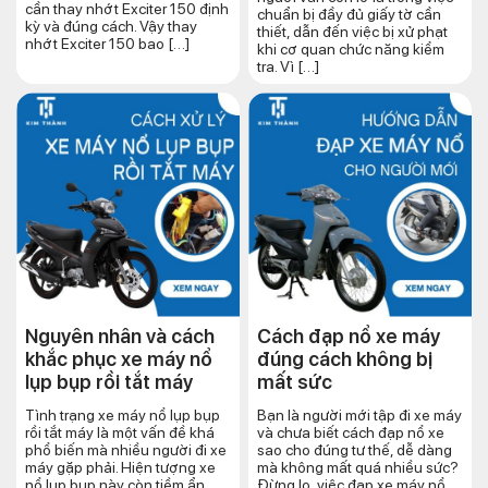
cần thay nhớt Exciter 150 định
chuẩn bị đầy đủ giấy tờ cần
kỳ và đúng cách. Vậy thay
thiết, dẫn đến việc bị xử phạt
nhớt Exciter 150 bao […]
khi cơ quan chức năng kiểm
tra. Vì […]
Nguyên nhân và cách
Cách đạp nổ xe máy
khắc phục xe máy nổ
đúng cách​ không bị
lụp bụp rồi tắt máy
mất sức
Tình trạng xe máy nổ lụp bụp
Bạn là người mới tập đi xe máy
rồi tắt máy là một vấn đề khá
và chưa biết cách đạp nổ xe
phổ biến mà nhiều người đi xe
sao cho đúng tư thế, dễ dàng
máy gặp phải. Hiện tượng xe
mà không mất quá nhiều sức?
nổ lụp bụp này còn tiềm ẩn
Đừng lo, việc đạp xe máy nổ