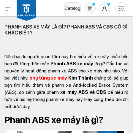
Catalog
PHANH ABS XE MÁY LÀ GÌ? PHANH ABS VÀ CBS CÓ GÌ
KHÁC BIỆT?
Nếu bạn là người quan tâm hay tìm hiểu về xe máy chắc hẳn
bạn đã từng thắc mắc
Phanh ABS xe máy
là gì? Cấu tạo và
nguyên lý hoạt động phanh xe ABS cho xe máy như nào. Với
bài viết này,
phụ tùng xe máy
Kim Thành
chúng tôi sẽ giúp
Không có sản phẩm nào trong giỏ hàng
bạn tìm hiểu thêm về phanh xe Anti-locked Brake System
(ABS), so sánh giữa phanh
xe máy ABS và CBS
để hiểu rõ
hơn về hai hệ thống phanh xe máy này. Hãy cùng theo dõi chi
tiết dưới đây.
Phanh ABS xe máy là gì?