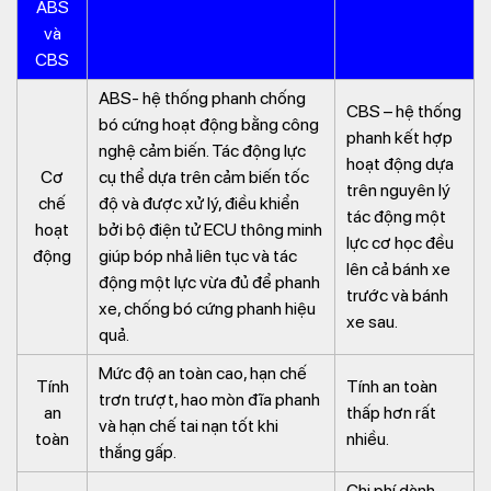
ABS
và
CBS
ABS- hệ thống phanh chống
CBS – hệ thống
bó cứng hoạt động bằng công
phanh kết hợp
nghệ cảm biến. Tác động lực
hoạt động dựa
Cơ
cụ thể dựa trên cảm biến tốc
trên nguyên lý
chế
độ và được xử lý, điều khiển
tác động một
hoạt
bởi bộ điện tử ECU thông minh
lực cơ học đều
động
giúp bóp nhả liên tục và tác
lên cả bánh xe
động một lực vừa đủ để phanh
trước và bánh
xe, chống bó cứng phanh hiệu
xe sau.
quả.
Mức độ an toàn cao, hạn chế
Tính
Tính an toàn
trơn trượt, hao mòn đĩa phanh
an
thấp hơn rất
và hạn chế tai nạn tốt khi
toàn
nhiều.
thắng gấp.
Chi phí dành