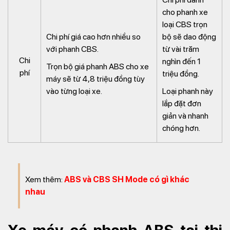
cho phanh xe
loại CBS trọn
Chi phí giá cao hơn nhiều so
bộ sẽ dao động
với phanh CBS.
từ vài trăm
Chi
nghìn đến 1
Trọn bộ giá phanh ABS cho xe
phí
triệu đồng.
máy sẽ từ 4,8 triệu đồng tùy
vào từng loại xe.
Loại phanh này
lắp đặt đơn
giản và nhanh
chóng hơn.
Xem thêm:
ABS và CBS SH Mode có gì khác
nhau
Xe máy có phanh ABS tại thị