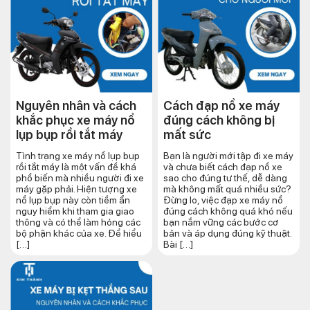
Nguyên nhân và cách
Cách đạp nổ xe máy
khắc phục xe máy nổ
đúng cách​ không bị
lụp bụp rồi tắt máy
mất sức
Tình trạng xe máy nổ lụp bụp
Bạn là người mới tập đi xe máy
rồi tắt máy là một vấn đề khá
và chưa biết cách đạp nổ xe
phổ biến mà nhiều người đi xe
sao cho đúng tư thế, dễ dàng
máy gặp phải. Hiện tượng xe
mà không mất quá nhiều sức?
nổ lụp bụp này còn tiềm ẩn
Đừng lo, việc đạp xe máy nổ
nguy hiểm khi tham gia giao
đúng cách không quá khó nếu
thông và có thể làm hỏng các
bạn nắm vững các bước cơ
bộ phận khác của xe. Để hiểu
bản và áp dụng đúng kỹ thuật.
[…]
Bài […]