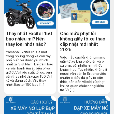
Thay nhớt Exciter 150
Các mức phạt lỗi
bao nhiêu ml? Nên
không giấy tờ xe thao
thay loại nhớt nào?
cập nhật mới nhất
2025
Yamaha Exciter 150 là một
trong những dòng xe côn tay
Việc mắc các lỗi không mang
phổ biến và được yêu thích
giấy tờ xe khá phổ biến và bị
nhất tại Việt Nam. Để đảm bảo
xử phạt với nhiều hình thức
xe vận hành êm ái, bền bỉ và
khác nhau. Tuy nhiên, không ít
giữ được hiệu suất tối ưu, bạn
người vẫn còn lơ là trong việc
cần thay nhớt Exciter 150 định
chuẩn bị đầy đủ giấy tờ cần
kỳ và đúng cách. Vậy thay
thiết, dẫn đến việc bị xử phạt
nhớt Exciter 150 bao […]
khi cơ quan chức năng kiểm
tra. Vì […]