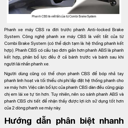
Phanh CBS là viết tắt của từ Combi Brake System
Phanh xe máy CBS ra đời trước phanh Anti-locked Brake
System. Công nghệ phanh xe máy CBS là viết tắt của từ
Combi Brake System (có thể dịch tạm là: hệ thống phanh kết
hợp). Phanh CBS có cấu tạo đơn giản hơn phanh ABS là phanh
kết hợp, phân bổ lực đều ở cả bánh trước và bánh sau khi
người lái nhấn phanh xe.
Người dùng cũng có thể chọn phanh CBS để bóp nhả tay
phanh linh hoạt và tối thiểu chi phí lắp đặt hệ thống phanh cho
xe máy hơn. Việc cân bổ lực của phanh CBS dàn đều cũng giúp
chị em lái xe tự tin hơn. Tuy nhiên, nên so sánh phanh ABS và
phanh CBS chi tiết để nhận thấy được lợi ích sử dụng tốt hơn
của 2 dòng phanh xe máy này.
Hướng dẫn phân biệt nhanh