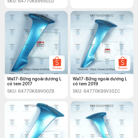
SKU: 64770K89V50ZD
Wa17-Bững ngoài dương L
Wa17-Bững ngoài dương L
có tem 2017
có tem 2019
SKU: 64770K89V00ZB
SKU: 64770K89V30ZC