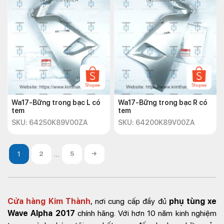
Wa17-Bững trong bạc L có
Wa17-Bững trong bạc R có
tem
tem
SKU: 64250K89V00ZA
SKU: 64200K89V00ZA
…
2
5
→
Cửa hàng Kim Thành
, nơi cung cấp đầy đủ
phụ tùng xe
Wave Alpha 2017
chính hãng. Với hơn 10 năm kinh nghiệm