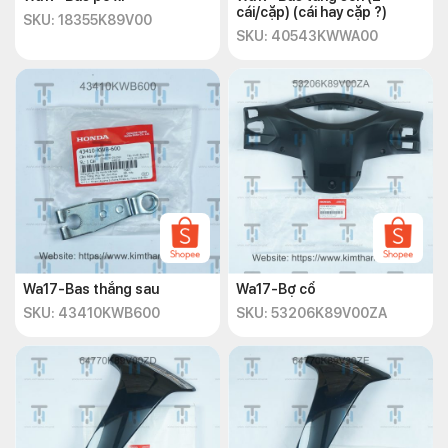
cái/cặp) (cái hay cặp ?)
SKU: 18355K89V00
SKU: 40543KWWA00
Wa17-Bas thắng sau
Wa17-Bợ cổ
SKU: 43410KWB600
SKU: 53206K89V00ZA