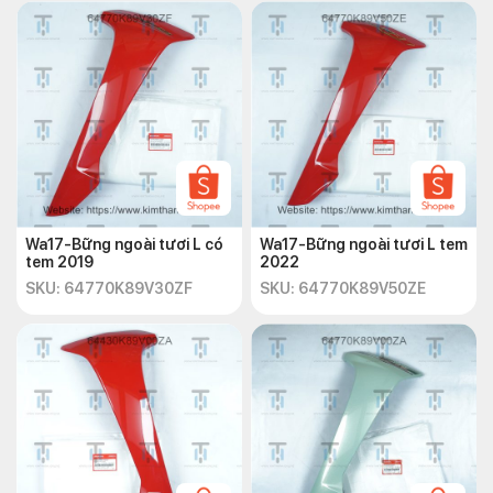
Wa17-Bững ngoài tươi L có
Wa17-Bững ngoài tươi L tem
tem 2019
2022
SKU: 64770K89V30ZF
SKU: 64770K89V50ZE