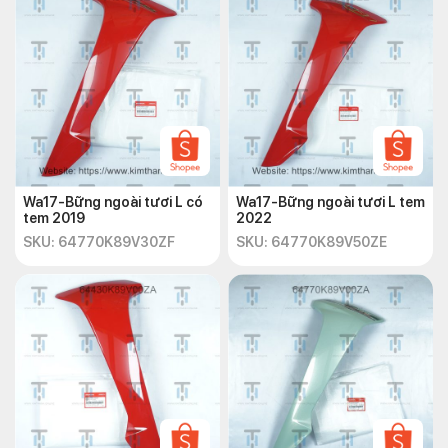
Wa17-Bững ngoài tươi L có
Wa17-Bững ngoài tươi L tem
tem 2019
2022
SKU: 64770K89V30ZF
SKU: 64770K89V50ZE