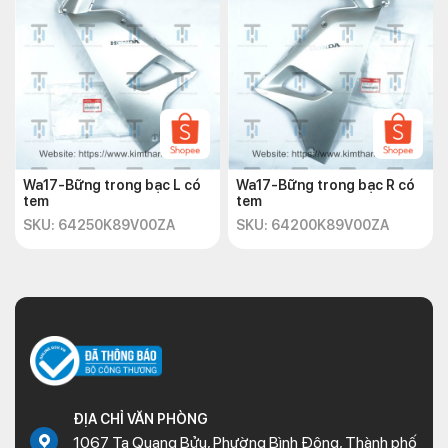
Wa17-Bững trong bạc L có
Wa17-Bững trong bạc R có
tem
tem
SKU: 64250K89V00ZA
SKU: 64200K89V00ZA
ĐỊA CHỈ VĂN PHÒNG
1067 Tạ Quang Bửu, Phường Bình Đông, Thành phố