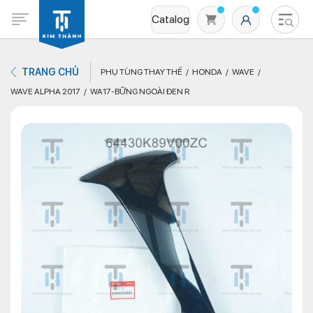
Catalog
TRANG CHỦ
PHỤ TÙNG THAY THẾ
HONDA
WAVE
WAVE ALPHA 2017
WA17-BỮNG NGOÀI ĐEN R
Không có sản phẩm nào trong giỏ hàng