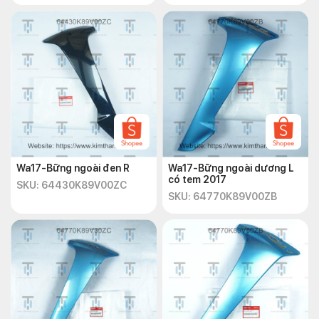
Wa17-Bững ngoài đen R
Wa17-Bững ngoài dương L
có tem 2017
SKU: 64430K89V00ZC
SKU: 64770K89V00ZB