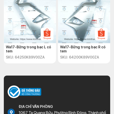
Wa17-Bững trong bạc L có
Wa17-Bững trong bạc R có
tem
tem
SKU: 64250K89V00ZA
SKU: 64200K89V00ZA
ĐỊA CHỈ VĂN PHÒNG
1067 Tạ Quang Bửu, Phường Bình Đông, Thành phố