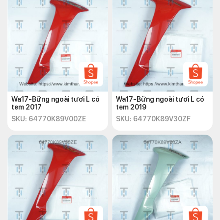
Wa17-Bững ngoài tươi L có
Wa17-Bững ngoài tươi L có
tem 2017
tem 2019
SKU: 64770K89V00ZE
SKU: 64770K89V30ZF