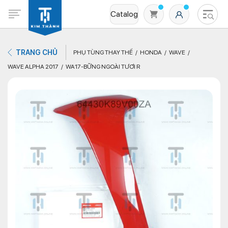
Catalog
TRANG CHỦ
PHỤ TÙNG THAY THẾ
HONDA
WAVE
WAVE ALPHA 2017
WA17-BỮNG NGOÀI TƯƠI R
Không có sản phẩm nào trong giỏ hàng