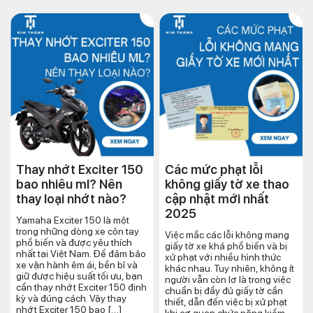
Thay nhớt Exciter 150
Các mức phạt lỗi
bao nhiêu ml? Nên
không giấy tờ xe thao
thay loại nhớt nào?
cập nhật mới nhất
2025
Yamaha Exciter 150 là một
trong những dòng xe côn tay
Việc mắc các lỗi không mang
phổ biến và được yêu thích
giấy tờ xe khá phổ biến và bị
nhất tại Việt Nam. Để đảm bảo
xử phạt với nhiều hình thức
xe vận hành êm ái, bền bỉ và
khác nhau. Tuy nhiên, không ít
giữ được hiệu suất tối ưu, bạn
người vẫn còn lơ là trong việc
cần thay nhớt Exciter 150 định
chuẩn bị đầy đủ giấy tờ cần
kỳ và đúng cách. Vậy thay
thiết, dẫn đến việc bị xử phạt
nhớt Exciter 150 bao […]
khi cơ quan chức năng kiểm