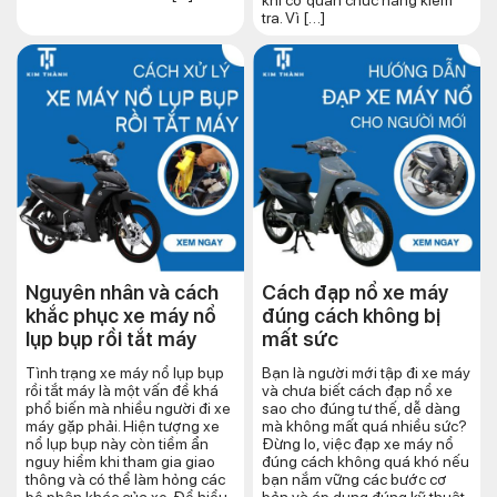
tra. Vì […]
Nguyên nhân và cách
Cách đạp nổ xe máy
khắc phục xe máy nổ
đúng cách​ không bị
lụp bụp rồi tắt máy
mất sức
Tình trạng xe máy nổ lụp bụp
Bạn là người mới tập đi xe máy
rồi tắt máy là một vấn đề khá
và chưa biết cách đạp nổ xe
phổ biến mà nhiều người đi xe
sao cho đúng tư thế, dễ dàng
máy gặp phải. Hiện tượng xe
mà không mất quá nhiều sức?
nổ lụp bụp này còn tiềm ẩn
Đừng lo, việc đạp xe máy nổ
nguy hiểm khi tham gia giao
đúng cách không quá khó nếu
thông và có thể làm hỏng các
bạn nắm vững các bước cơ
bộ phận khác của xe. Để hiểu
bản và áp dụng đúng kỹ thuật.