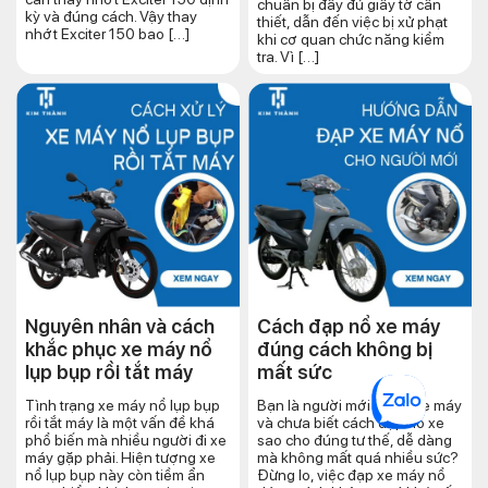
chuẩn bị đầy đủ giấy tờ cần
kỳ và đúng cách. Vậy thay
thiết, dẫn đến việc bị xử phạt
nhớt Exciter 150 bao […]
khi cơ quan chức năng kiểm
tra. Vì […]
Nguyên nhân và cách
Cách đạp nổ xe máy
khắc phục xe máy nổ
đúng cách​ không bị
lụp bụp rồi tắt máy
mất sức
Tình trạng xe máy nổ lụp bụp
Bạn là người mới tập đi xe máy
rồi tắt máy là một vấn đề khá
và chưa biết cách đạp nổ xe
phổ biến mà nhiều người đi xe
sao cho đúng tư thế, dễ dàng
máy gặp phải. Hiện tượng xe
mà không mất quá nhiều sức?
nổ lụp bụp này còn tiềm ẩn
Đừng lo, việc đạp xe máy nổ