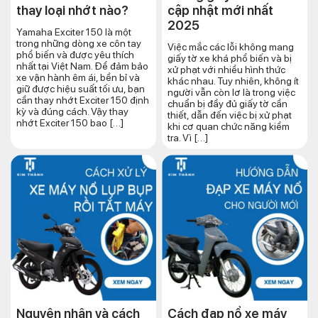
thay loại nhớt nào?
cập nhật mới nhất
2025
Yamaha Exciter 150 là một
trong những dòng xe côn tay
Việc mắc các lỗi không mang
phổ biến và được yêu thích
giấy tờ xe khá phổ biến và bị
nhất tại Việt Nam. Để đảm bảo
xử phạt với nhiều hình thức
xe vận hành êm ái, bền bỉ và
khác nhau. Tuy nhiên, không ít
giữ được hiệu suất tối ưu, bạn
người vẫn còn lơ là trong việc
cần thay nhớt Exciter 150 định
chuẩn bị đầy đủ giấy tờ cần
kỳ và đúng cách. Vậy thay
thiết, dẫn đến việc bị xử phạt
nhớt Exciter 150 bao […]
khi cơ quan chức năng kiểm
tra. Vì […]
Nguyên nhân và cách
Cách đạp nổ xe máy