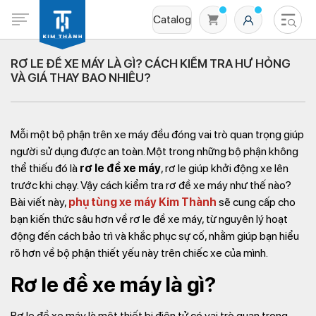
Catalog
RƠ LE ĐỀ XE MÁY LÀ GÌ? CÁCH KIỂM TRA HƯ HỎNG
VÀ GIÁ THAY BAO NHIÊU?
Mỗi một bộ phận trên xe máy đều đóng vai trò quan trọng giúp
người sử dụng được an toàn. Một trong những bộ phận không
thể thiếu đó là
rơ le đề xe máy
, rơ le giúp khởi động xe lên
trước khi chạy. Vậy cách kiểm tra rơ đề xe máy như thế nào?
Không có sản phẩm nào trong giỏ hàng
Bài viết này,
phụ tùng xe máy Kim Thành
sẽ cung cấp cho
bạn kiến thức sâu hơn về rơ le đề xe máy, từ nguyên lý hoạt
động đến cách bảo trì và khắc phục sự cố, nhằm giúp bạn hiểu
rõ hơn về bộ phận thiết yếu này trên chiếc xe của mình.
Rơ le đề xe máy là gì?
Rơ le đề xe máy là một thiết bị điện tử có vai trò quan trọng