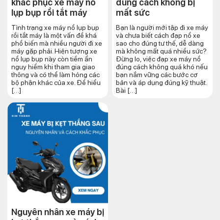
khắc phục xe máy nổ
đúng cách​ không bị
lụp bụp rồi tắt máy
mất sức
Tình trạng xe máy nổ lụp bụp
Bạn là người mới tập đi xe máy
rồi tắt máy là một vấn đề khá
và chưa biết cách đạp nổ xe
phổ biến mà nhiều người đi xe
sao cho đúng tư thế, dễ dàng
máy gặp phải. Hiện tượng xe
mà không mất quá nhiều sức?
nổ lụp bụp này còn tiềm ẩn
Đừng lo, việc đạp xe máy nổ
nguy hiểm khi tham gia giao
đúng cách không quá khó nếu
thông và có thể làm hỏng các
bạn nắm vững các bước cơ
bộ phận khác của xe. Để hiểu
bản và áp dụng đúng kỹ thuật.
[…]
Bài […]
Nguyên nhân xe máy bị