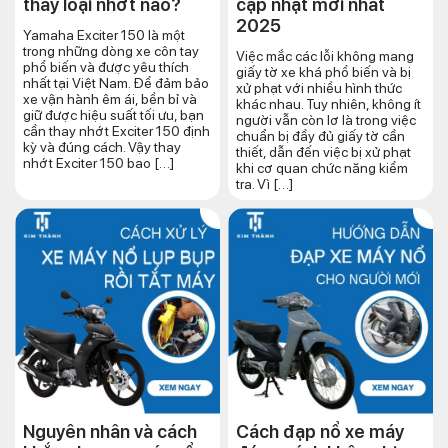
thay loại nhớt nào?
cập nhật mới nhất
2025
Yamaha Exciter 150 là một
trong những dòng xe côn tay
Việc mắc các lỗi không mang
phổ biến và được yêu thích
giấy tờ xe khá phổ biến và bị
nhất tại Việt Nam. Để đảm bảo
xử phạt với nhiều hình thức
xe vận hành êm ái, bền bỉ và
khác nhau. Tuy nhiên, không ít
giữ được hiệu suất tối ưu, bạn
người vẫn còn lơ là trong việc
cần thay nhớt Exciter 150 định
chuẩn bị đầy đủ giấy tờ cần
kỳ và đúng cách. Vậy thay
thiết, dẫn đến việc bị xử phạt
nhớt Exciter 150 bao […]
khi cơ quan chức năng kiểm
tra. Vì […]
Nguyên nhân và cách
Cách đạp nổ xe máy