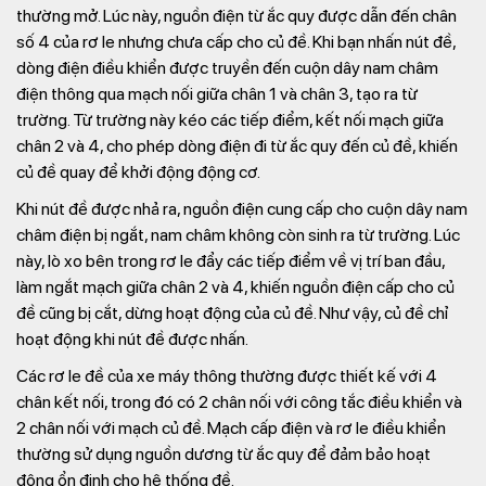
thường mở. Lúc này, nguồn điện từ ắc quy được dẫn đến chân
số 4 của rơ le nhưng chưa cấp cho củ đề. Khi bạn nhấn nút đề,
dòng điện điều khiển được truyền đến cuộn dây nam châm
điện thông qua mạch nối giữa chân 1 và chân 3, tạo ra từ
trường. Từ trường này kéo các tiếp điểm, kết nối mạch giữa
chân 2 và 4, cho phép dòng điện đi từ ắc quy đến củ đề, khiến
củ đề quay để khởi động động cơ.
Khi nút đề được nhả ra, nguồn điện cung cấp cho cuộn dây nam
châm điện bị ngắt, nam châm không còn sinh ra từ trường. Lúc
này, lò xo bên trong rơ le đẩy các tiếp điểm về vị trí ban đầu,
làm ngắt mạch giữa chân 2 và 4, khiến nguồn điện cấp cho củ
đề cũng bị cắt, dừng hoạt động của củ đề. Như vậy, củ đề chỉ
hoạt động khi nút đề được nhấn.
Các rơ le đề của xe máy thông thường được thiết kế với 4
chân kết nối, trong đó có 2 chân nối với công tắc điều khiển và
2 chân nối với mạch củ đề. Mạch cấp điện và rơ le điều khiển
thường sử dụng nguồn dương từ ắc quy để đảm bảo hoạt
động ổn định cho hệ thống đề.