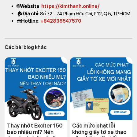
🌐
Website
:
https://kimthanh.online/
🏠
Địa chỉ
: Số 72 – 74 Phạm Hữu Chí, P.12, Q.5, TP.HCM
☎️
Hotline
:
+842838547570
Các bài blog khác
Thay nhớt Exciter 150
Các mức phạt lỗi
bao nhiêu ml? Nên
không giấy tờ xe thao