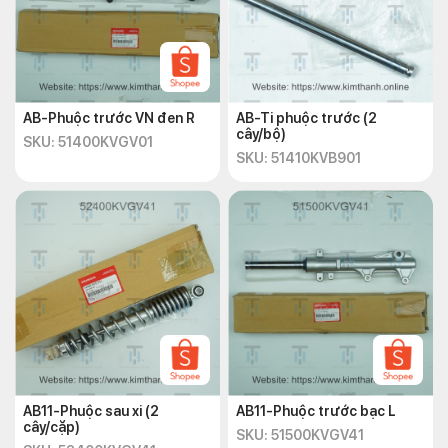
AB-Phuộc trước VN đen R
AB-Ti phuộc trước (2
cây/bộ)
SKU: 51400KVGV01
SKU: 51410KVB901
AB11-Phuộc sau xi (2
AB11-Phuộc trước bạc L
cây/cặp)
SKU: 51500KVGV41