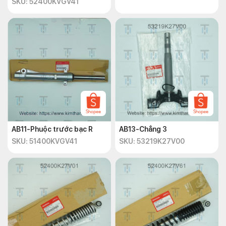
SKU: 52400KVGV41
AB11-Phuộc trước bạc R
AB13-Chẳng 3
SKU: 51400KVGV41
SKU: 53219K27V00