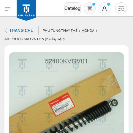
Catalog
TRANG CHỦ
PHỤ TÙNG THAY THẾ
HONDA
AB-PHUỘC SAU VN ĐEN (2 CÂY/CẶP)
Không có sản phẩm nào trong giỏ hàng