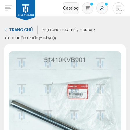
Catalog
TRANG CHỦ
PHỤ TÙNG THAY THẾ
HONDA
AB-TI PHUỘC TRƯỚC (2 CÂY/BỘ)
Không có sản phẩm nào trong giỏ hàng