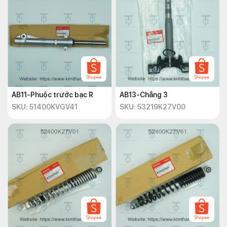
AB11-Phuộc trước bạc R
AB13-Chẳng 3
SKU: 51400KVGV41
SKU: 53219K27V00