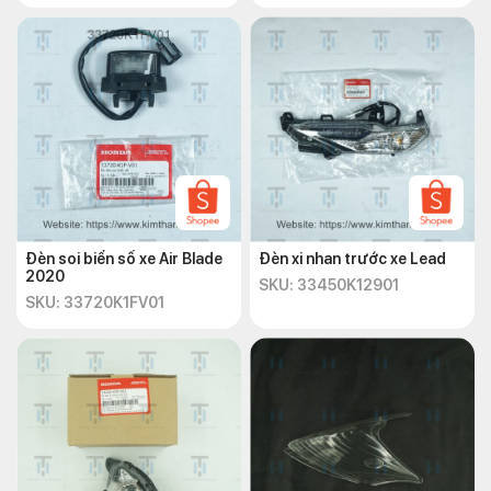
Đèn soi biển số xe Air Blade
Đèn xi nhan trước xe Lead
2020
SKU: 33450K12901
SKU: 33720K1FV01