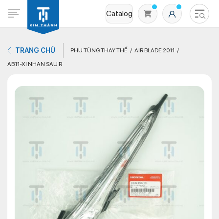
Catalog
TRANG CHỦ
PHỤ TÙNG THAY THẾ
AIR BLADE 2011
AB11-XI NHAN SAU R
Không có sản phẩm nào trong giỏ hàng