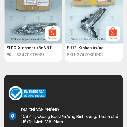
SH10-Xi nhan trước VN R
SH12-Xi nhan trước L
SKU: 33420KTF981
SKU: 37470K01902
ĐỊA CHỈ VĂN PHÒNG
1067 Tạ Quang Bửu, Phường Bình Đông, Thành phố
Hồ Chí Minh, Việt Nam