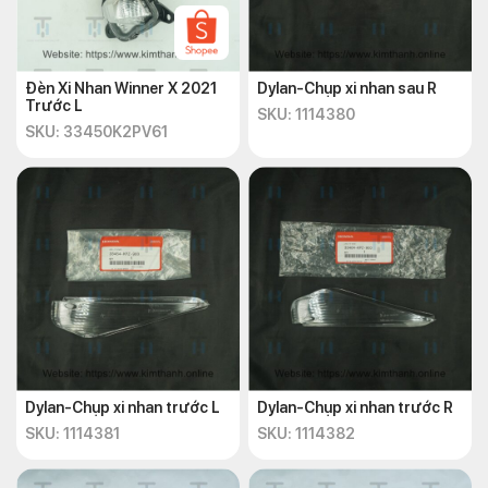
Đèn Xi Nhan Winner X 2021
Dylan-Chụp xi nhan sau R
Trước L
SKU: 1114380
SKU: 33450K2PV61
Dylan-Chụp xi nhan trước L
Dylan-Chụp xi nhan trước R
SKU: 1114381
SKU: 1114382