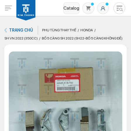
Catalog
TRANG CHỦ
PHỤ TÙNG THAY THẾ
HONDA
SH VN 2022 (350CC)
BỐ 5 CÀNG SH 2022 (SH22-BỐ 5 CÀNG KHÔNG ĐẾ)
Không có sản phẩm nào trong giỏ hàng