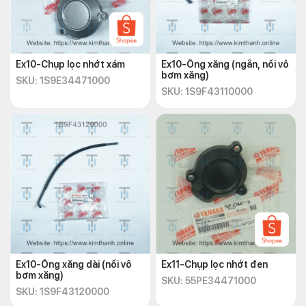
Ex10-Chụp lọc nhớt xám
Ex10-Ống xăng (ngắn, nối vô
bơm xăng)
SKU: 1S9E34471000
SKU: 1S9F43110000
Ex10-Ống xăng dài (nối vô
Ex11-Chụp lọc nhớt đen
bơm xăng)
SKU: 55PE34471000
SKU: 1S9F43120000