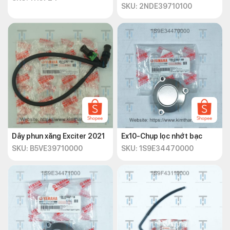
Yamaha
SKU: 2NDE39710100
Dây phun xăng Exciter 2021
Ex10-Chụp lọc nhớt bạc
SKU: B5VE39710000
SKU: 1S9E34470000