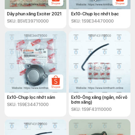
Dây phun xăng Exciter 2021
Ex10-Chụp lọc nhớt bạc
SKU: B5VE39710000
SKU: 1S9E34470000
Ex10-Chụp lọc nhớt xám
Ex10-Ống xăng (ngắn, nối vô
bơm xăng)
SKU: 1S9E34471000
SKU: 1S9F43110000