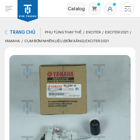
Catalog
TRANG CHỦ
PHỤ TÙNG THAY THẾ
EXCITER
EXCITER 2021
YAMAHA
CỤM BƠM NHIÊN LIỆU (BƠM XĂNG) EXCITER 2021
Không có sản phẩm nào trong giỏ hàng