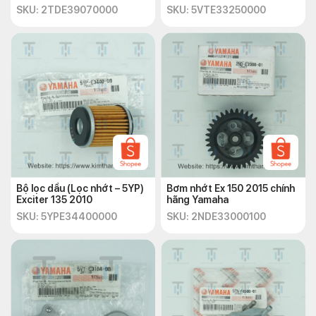
SKU: 2TDE39070000
SKU: 5VTE33250000
Bộ lọc dầu (Lọc nhớt – 5YP)
Bơm nhớt Ex 150 2015 chính
Exciter 135 2010
hãng Yamaha
SKU: 5YPE34400000
SKU: 2NDE33000100