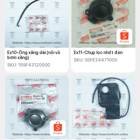
Ex10-Ống xăng dài (nối vô
Ex11-Chụp lọc nhớt đen
bơm xăng)
SKU: 55PE34471000
SKU: 1S9F43120000