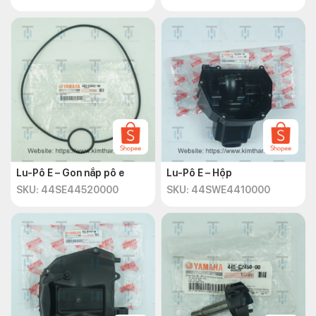
Lu-Pô E – Gon nắp pô e
Lu-Pô E – Hộp
SKU: 44SE44520000
SKU: 44SWE4410000