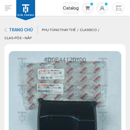
Catalog
TRANG CHỦ
PHỤ TÙNG THAY THẾ
CLASSICO
CLAS-PÔ E – NẮP
Không có sản phẩm nào trong giỏ hàng