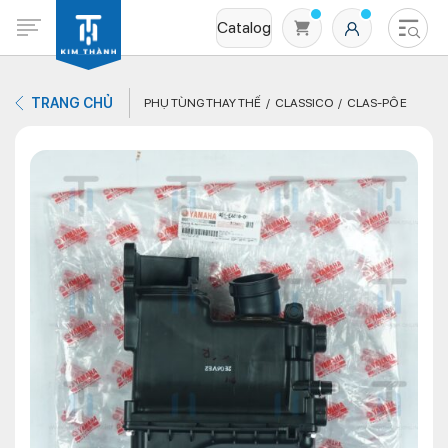
Catalog
TRANG CHỦ
PHỤ TÙNG THAY THẾ
CLASSICO
CLAS-PÔ E
Không có sản phẩm nào trong giỏ hàng