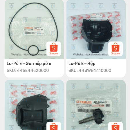
Lu-Pô E – Gon nắp pô e
Lu-Pô E – Hộp
SKU: 44SE44520000
SKU: 44SWE4410000