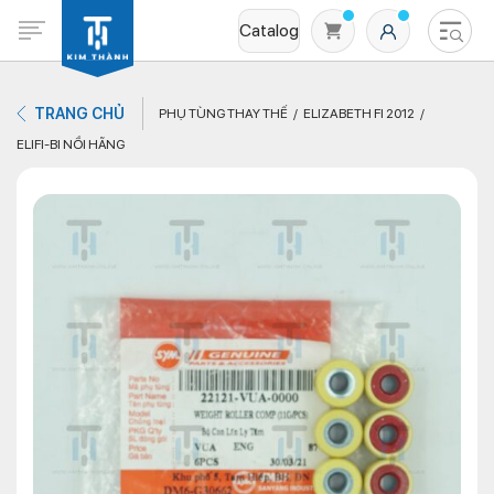
Catalog
TRANG CHỦ
PHỤ TÙNG THAY THẾ
ELIZABETH FI 2012
ELIFI-BI NỒI HÃNG
Không có sản phẩm nào trong giỏ hàng