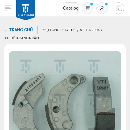
Catalog
TRANG CHỦ
PHỤ TÙNG THAY THẾ
ATTILA 2004
ATI-BỐ 3 CÀNG NGẮN
Không có sản phẩm nào trong giỏ hàng