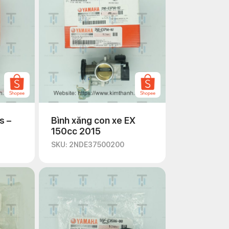
s –
Bình xăng con xe EX
150cc 2015
SKU: 2NDE37500200
ế móc số 8 nên dễ dàng lắp đặt trong