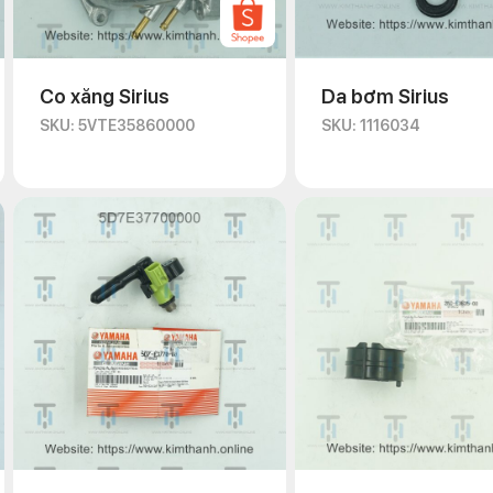
Co xăng Sirius
Da bơm Sirius
SKU: 5VTE35860000
SKU: 1116034
Lưu ý lựa chọn co xăng Exciter 150 2021 phù hợp
o xe Exciter 2021
, bạn cần lưu ý đến một số yếu tố quan trọng 
những thương hiệu uy tín và chất lượng cao.
ăng bạn chọn phù hợp với phiên bản xe của mình. Bởi mỗi phiên b
hác nhau.
 và quá trình sản xuất của co xăng. Ưu tiên sản phẩm có vật liệu c
kiến và đánh giá từ người dùng khác về sản phẩm để tăng độ uy tín.
a các đơn vị cung cấp khác nhau và chọn một đơn vị có giá phù hợp v