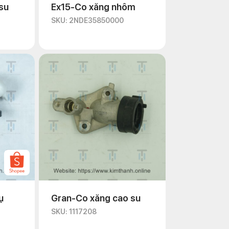
su
Ex15-Co xăng nhôm
 cách
SKU: 2NDE35850000
hiệu quả. Dưới đây là một số bước cơ
. Lưu ý vị trí và cách tháo lắp để có
 Kim Thành
ụ
Gran-Co xăng cao su
SKU: 1117208