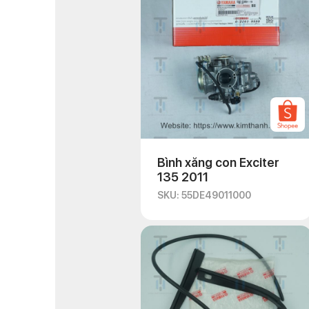
Bình xăng con Exciter
135 2011
SKU: 55DE49011000
Thông số kỹ thuật:
Sử dụng cho dòng 
Xuất xứ: Thái Lan.
Công dụng chính: 
Co xăng Exciter có thiế