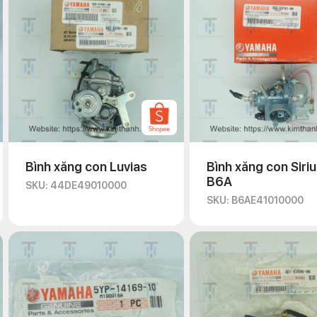
Bình xăng con Luvias
Bình xăng con Siriu
B6A
SKU: 44DE49010000
Tìm hiểu co xăng Exciter 2021
SKU: B6AE41010000
xe Yamaha Exciter 135 và Exciter 150 lên Fi số 8.
sử dụng cho họng xăng.
t kế lớn, điểm khác biệt lớn nhất của phụ kiện này là được thiết k