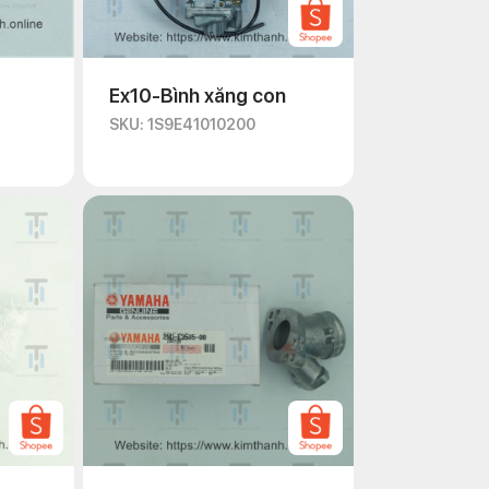
Ex10-Bình xăng con
SKU: 1S9E41010200
sau để có được sản phẩm ưng ý:
ản đều có thiết kế họng xăng và hệ
hống chịu môi trường tốt, đảm bảo vận
ới ngân sách của bạn.