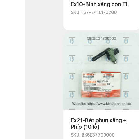
Ex10-Bình xăng con TL
Các bước thá
SKU: 1S7-E4101-0200
Tháo lắp và vệ sinh co 
bản để tháo lắp và vệ si
Bước 1:
Tháo lắp 
thể lắp lại nó sau 
Bước 2:
Dùng chất
Bước 3:
Lắp lại c
Mua co xăng 
Ex21-Bét phun xăng +
Phíp (10 lỗ)
SKU: BK6E37700000