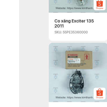
Co xăng Exciter 135
2011
SKU: 55PE35360000
Khi lựa chọn
co xăng ch
Chọn sản phẩm từ 
Đảm bảo rằng co x
thống nhiên liệu k
Kiểm tra chất liệu
hành ổn định.
Có thể tìm hiểu ý 
So sánh giá cả củ