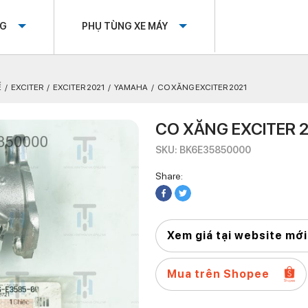
OG
PHỤ TÙNG XE MÁY
Ế
EXCITER
EXCITER 2021
YAMAHA
CO XĂNG EXCITER 2021
CO XĂNG EXCITER 
SKU: BK6E35850000
Share:
Xem giá tại website mới
Mua trên Shopee