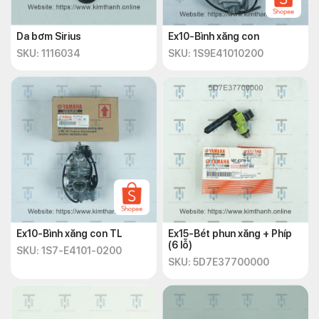
Da bơm Sirius
Ex10-Bình xăng con
SKU: 1116034
SKU: 1S9E41010200
Ex10-Bình xăng con TL
Ex15-Bét phun xăng + Phíp
(6 lỗ)
SKU: 1S7-E4101-0200
SKU: 5D7E37700000