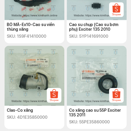
BỎ MÃ-Ex10-Cao su viền
Cao su chụp (Cao su bơm
thùng xăng
phụ) Exciter 135 2010
SKU: 1S9F41410000
SKU: 5YP141691000
Clas-Co xăng
Co xăng cao su 55P Exciter
135 2011
SKU: 4D1E35850000
SKU: 55PE35860000