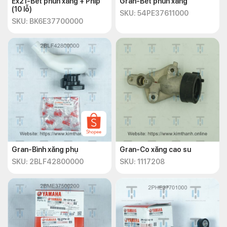
Ex21-Bét phun xăng + Phíp
Gran-Bét phun xăng
(10 lỗ)
SKU: 54PE37611000
SKU: BK6E37700000
Gran-Bình xăng phụ
Gran-Co xăng cao su
SKU: 2BLF42800000
SKU: 1117208