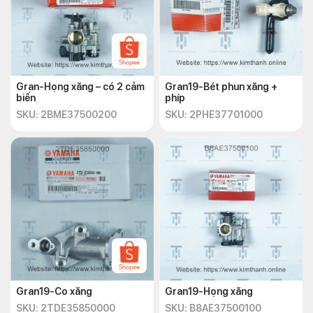
Gran-Họng xăng – có 2 cảm
Gran19-Bét phun xăng +
biến
phíp
SKU: 2BME37500200
SKU: 2PHE37701000
Gran19-Co xăng
Gran19-Họng xăng
SKU: 2TDE35850000
SKU: B8AE37500100