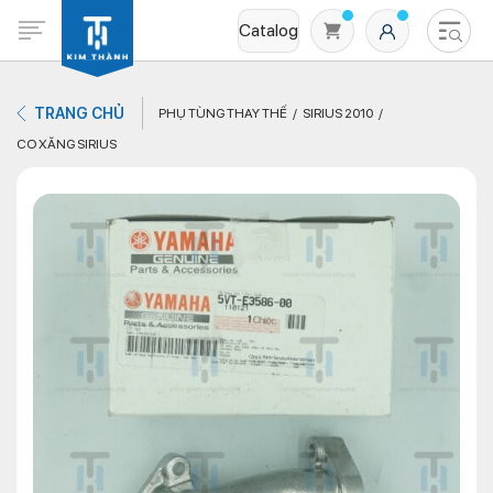
Catalog
TRANG CHỦ
PHỤ TÙNG THAY THẾ
SIRIUS 2010
CO XĂNG SIRIUS
Không có sản phẩm nào trong giỏ hàng