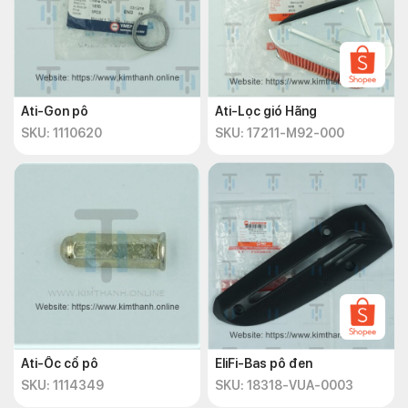
Ati-Gon pô
Ati-Lọc gió Hãng
SKU: 1110620
SKU: 17211-M92-000
Ati-Ốc cổ pô
EliFi-Bas pô đen
SKU: 1114349
SKU: 18318-VUA-0003