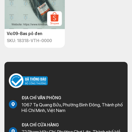
Vic09-Bas pô đen
SKU: 18318-VTH-0000
ĐỊA CHỈ VĂN PHÒNG
1067 Tạ Quang Bửu, Phường Bình Đông, Thành phố
Hồ Chí Minh, Việt Nam
ĐỊA CHỈ CỬA HÀNG
72 Phạm Hữu Chí, Phường Chợ Lớn, Thành phố Hồ