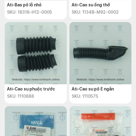
Ati-Bas pô lỗ nhỏ
Ati-Cao su ống thở
SKU: 18318-H12-0005
SKU: 1134B-M92-0002
Ati-Cao su phuộc trước
Ati-Cao su pô E ngắn
SKU: 1110888
SKU: 1110575