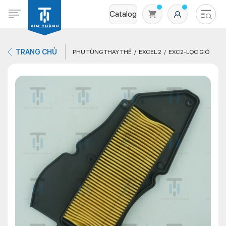
Catalog
TRANG CHỦ
PHỤ TÙNG THAY THẾ
EXCEL 2
EXC2-LỌC GIÓ
Không có sản phẩm nào trong giỏ hàng