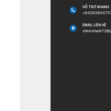
HỖ TRỢ NHANH
+8428385475
EMAIL LIÊN HỆ
chkimthanh72@g