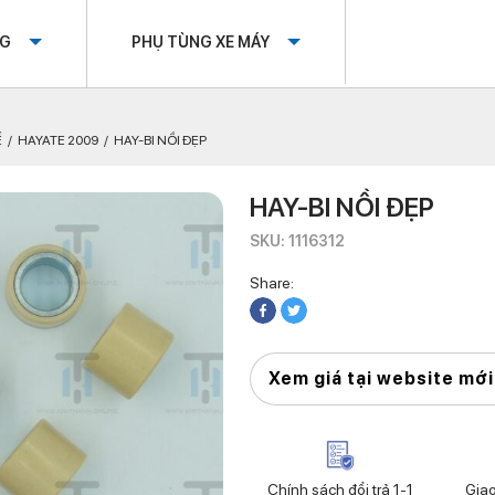
OG
PHỤ TÙNG XE MÁY
Ế
HAYATE 2009
HAY-BI NỒI ĐẸP
HAY-BI NỒI ĐẸP
SKU: 1116312
Share:
Xem giá tại website mới
Chính sách đổi trả 1-1
Gia