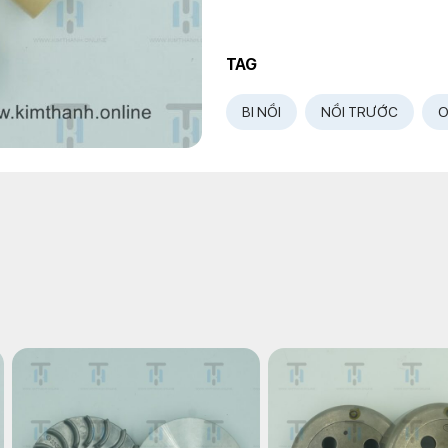
TAG
BI NỒI
NỒI TRƯỚC