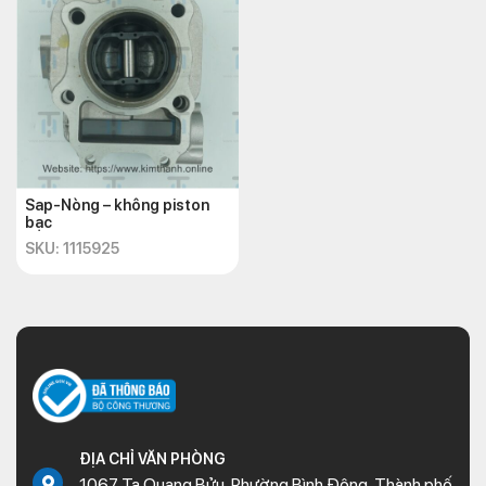
Sap-Nòng – không piston
bạc
SKU: 1115925
ĐỊA CHỈ VĂN PHÒNG
1067 Tạ Quang Bửu, Phường Bình Đông, Thành phố